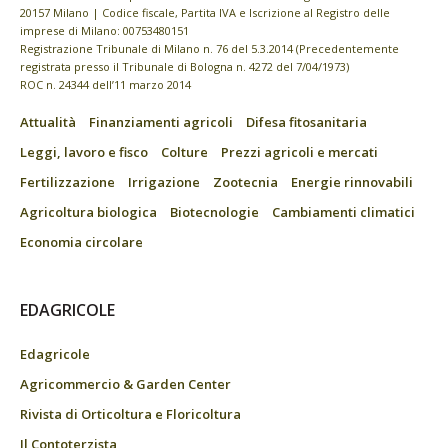
20157 Milano | Codice fiscale, Partita IVA e Iscrizione al Registro delle
imprese di Milano: 00753480151
Registrazione Tribunale di Milano n. 76 del 5.3.2014 (Precedentemente
registrata presso il Tribunale di Bologna n. 4272 del 7/04/1973)
ROC n. 24344 dell’11 marzo 2014
Attualità
Finanziamenti agricoli
Difesa fitosanitaria
Leggi, lavoro e fisco
Colture
Prezzi agricoli e mercati
Fertilizzazione
Irrigazione
Zootecnia
Energie rinnovabili
Agricoltura biologica
Biotecnologie
Cambiamenti climatici
Economia circolare
EDAGRICOLE
Edagricole
Agricommercio & Garden Center
Rivista di Orticoltura e Floricoltura
Il Contoterzista