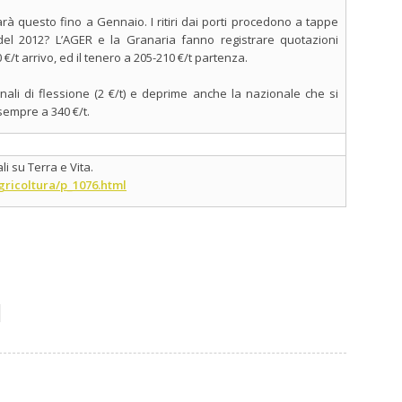
rà questo fino a Gennaio. I ritiri dai porti procedono a tappe
 del 2012? L’AGER e la Granaria fanno registrare quotazioni
0 €/t arrivo, ed il tenero a 205-210 €/t partenza.
nali di flessione (2 €/t) e deprime anche la nazionale che si
 sempre a 340 €/t.
i su Terra e Vita.
gricoltura/p_1076.html