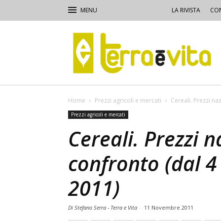
LA RIVISTA
CON
Terra
e
Vita
Home
Prezzi agricoli e mercati
Cereali. Prezzi na
Prezzi agricoli e mercati
Cereali. Prezzi n
confronto (dal 
2011)
Di Stefano Serra - Terra e Vita
-
11 Novembre 2011