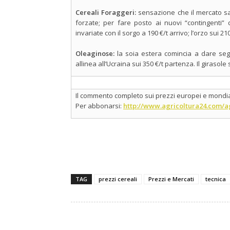
Cereali Foraggeri:
sensazione che il mercato sa
forzate; per fare posto ai nuovi “contingenti”
invariate con il sorgo a 190 €/t arrivo; l’orzo sui 21
Oleaginose:
la soia estera comincia a dare seg
allinea all’Ucraina sui 350 €/t partenza. Il girasole
Il commento completo sui prezzi europei e mondial
Per abbonarsi:
http://www.agricoltura24.com/a
TAG
prezzi cereali
Prezzi e Mercati
tecnica