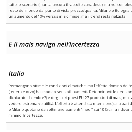
tutto lo scenario (manca ancora il raccolto canadese), ma nel compless
resto del mondo dal punto di vista prezzo/qualità. Milano e Bologna q
un aumento del 10% versus inizio mese, ma il trend resta rialzista.
E il mais naviga nell’incertezza
Italia
Permangono ottime le condizioni climatiche, ma l’effetto domino dell’e
(tenero e orzo) ha imposto sensibili aumenti. Determinanti le decision
dichiarato dicembre?) e degli altri paesi EU-27 produttori di mais, ma l
vedere estrema volatilità. L’offerta è attendista (ritenzione) alla par
e Milano quotano da settimane aumenti “medi” sui 10 €/t, ma il divario c
minimo. Incertezza.