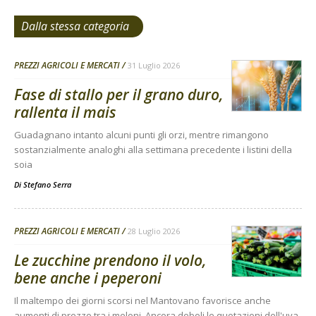
Dalla stessa categoria
PREZZI AGRICOLI E MERCATI
31 Luglio 2026
Fase di stallo per il grano duro,
rallenta il mais
Guadagnano intanto alcuni punti gli orzi, mentre rimangono
sostanzialmente analoghi alla settimana precedente i listini della
soia
Di
Stefano Serra
PREZZI AGRICOLI E MERCATI
28 Luglio 2026
Le zucchine prendono il volo,
bene anche i peperoni
Il maltempo dei giorni scorsi nel Mantovano favorisce anche
aumenti di prezzo tra i meloni. Ancora deboli le quotazioni dell'uva