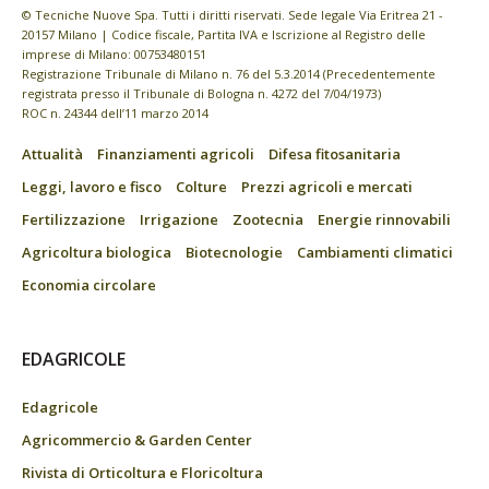
© Tecniche Nuove Spa. Tutti i diritti riservati. Sede legale Via Eritrea 21 -
20157 Milano | Codice fiscale, Partita IVA e Iscrizione al Registro delle
imprese di Milano: 00753480151
Registrazione Tribunale di Milano n. 76 del 5.3.2014 (Precedentemente
registrata presso il Tribunale di Bologna n. 4272 del 7/04/1973)
ROC n. 24344 dell’11 marzo 2014
Attualità
Finanziamenti agricoli
Difesa fitosanitaria
Leggi, lavoro e fisco
Colture
Prezzi agricoli e mercati
Fertilizzazione
Irrigazione
Zootecnia
Energie rinnovabili
Agricoltura biologica
Biotecnologie
Cambiamenti climatici
Economia circolare
EDAGRICOLE
Edagricole
Agricommercio & Garden Center
Rivista di Orticoltura e Floricoltura