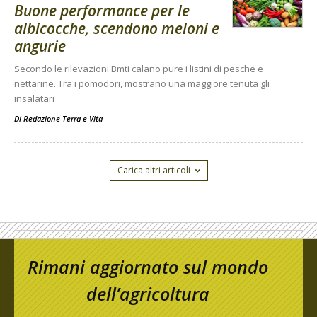
Buone performance per le
albicocche, scendono meloni e
angurie
Secondo le rilevazioni Bmti calano pure i listini di pesche e
nettarine. Tra i pomodori, mostrano una maggiore tenuta gli
insalatari
Di
Redazione Terra e Vita
Carica altri articoli
Rimani aggiornato sul mondo
dell’agricoltura