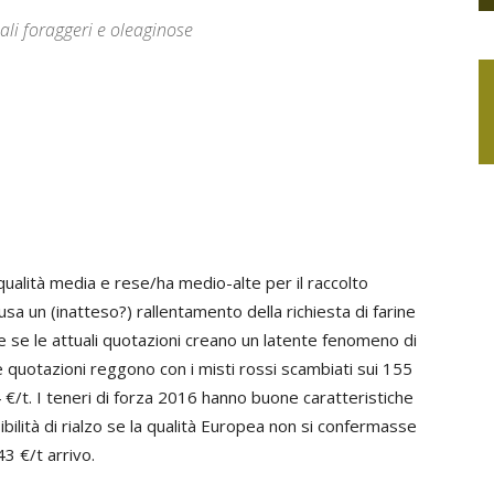
li foraggeri e oleaginose
ualità media e rese/ha medio-alte per il raccolto
a un (inatteso?) rallentamento della richiesta di farine
he se le attuali quotazioni creano un latente fenomeno di
e quotazioni reggono con i misti rossi scambiati sui 155
 €/t. I teneri di forza 2016 hanno buone caratteristiche
lità di rialzo se la qualità Europea non si confermasse
43 €/t arrivo.