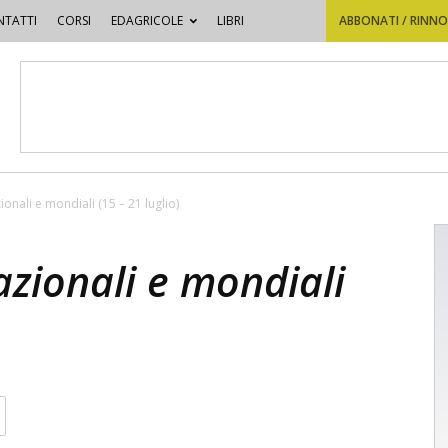
TATTI
CORSI
EDAGRICOLE
LIBRI
ABBONATI / RINN
ionali e mondiali (15 – 21 luglio)
azionali e mondiali