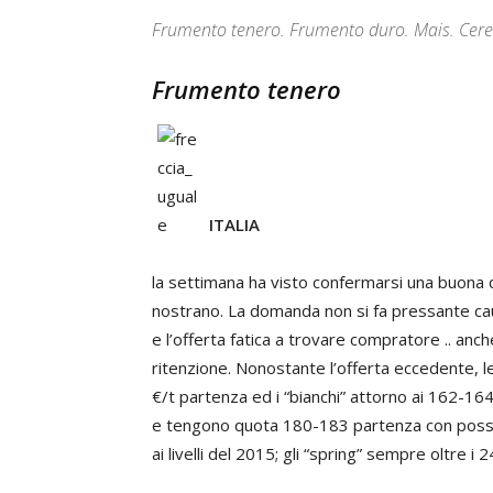
Frumento tenero. Frumento duro. Mais. Cerea
Frumento tenero
ITALIA
la settimana ha visto confermarsi una buona q
nostrano. La domanda non si fa pressante caus
e l’offerta fatica a trovare compratore .. anc
ritenzione. Nonostante l’offerta eccedente, l
€/t partenza ed i “bianchi” attorno ai 162-164
e tengono quota 180-183 partenza con possibi
ai livelli del 2015; gli “spring” sempre oltre i 2