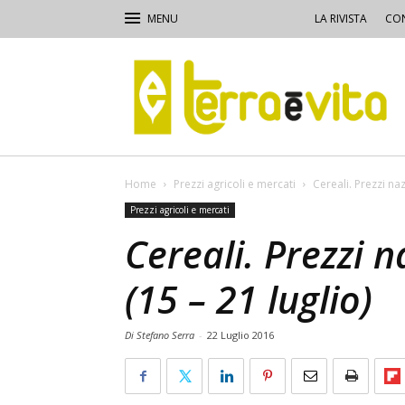
LA RIVISTA
CON
Terra
e
Vita
Home
Prezzi agricoli e mercati
Cereali. Prezzi naz
Prezzi agricoli e mercati
Cereali. Prezzi n
(15 – 21 luglio)
Di Stefano Serra
-
22 Luglio 2016