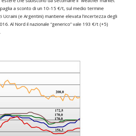
i estere che subiscono da settimane il “weather market”
 paglia a sconto di un 10-15 €/t, sul medio termine
 Ucraini (e Argentini) mantiene elevata l’incertezza degli
016. Al Nord il nazionale “generico” vale 193 €/t (+5)
.