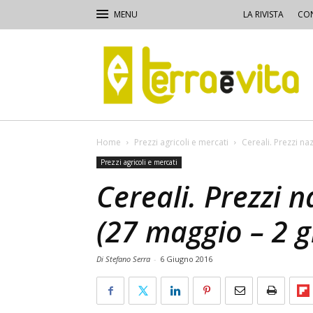
LA RIVISTA
CON
Terra
e
Vita
Home
Prezzi agricoli e mercati
Cereali. Prezzi na
Prezzi agricoli e mercati
Cereali. Prezzi n
(27 maggio – 2 g
Di Stefano Serra
-
6 Giugno 2016