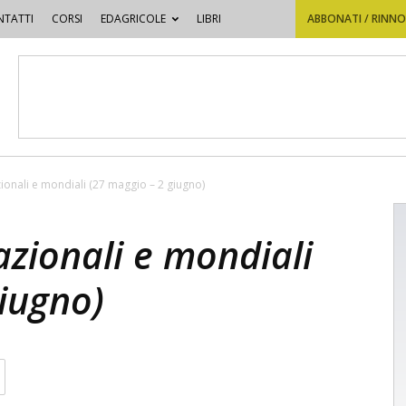
TATTI
CORSI
EDAGRICOLE
LIBRI
ABBONATI / RINN
zionali e mondiali (27 maggio – 2 giugno)
azionali e mondiali
iugno)