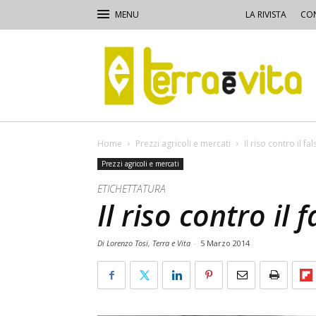
LA RIVISTA
CON
Terra
e
Vita
Home
Prezzi agricoli e mercati
Il riso contro il fa
Prezzi agricoli e mercati
ETICHETTATURA
Il riso contro il 
Di Lorenzo Tosi, Terra e Vita
-
5 Marzo 2014