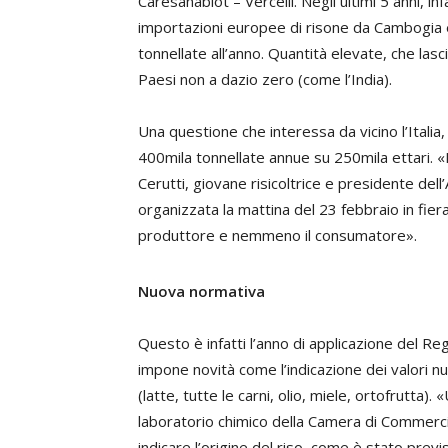
Caresanablot – Vercelli. Negli ultimi 5 anni, in
importazioni europee di risone da Cambogia
tonnellate all’anno. Quantità elevate, che las
Paesi non a dazio zero (come l’India).
Una questione che interessa da vicino l’Italia
400mila tonnellate annue su 250mila ettari. «
Cerutti
, giovane risicoltrice e presidente dell
organizzata la mattina del 23 febbraio in fiera 
produttore e nemmeno il consumatore».
Nuova normativa
Questo è infatti l’anno di applicazione del Reg
impone novità come l’indicazione dei valori nut
(latte, tutte le carni, olio, miele, ortofrutta
laboratorio chimico della Camera di Commercio
indicare l’origine del riso, come è stato previ