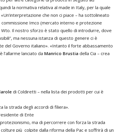
uindi la normativa relativa al
made in Italy
, per la quale
». «Un’interpretazione che non ci piace – ha sottolineato
a commissione Imco (mercato interno e protezione
 Wto. Il nostro sforzo è stato quello di introdurre, dove
sensibili”, ma nessuna istanza di questo genere ci è
te del Governo italiano». «Intanto il forte abbassamento
 è l’allarme lanciato da
Manrico Brustia
della Cia – crea
larole
di Coldiretti – nella lista dei prodotti per cui è
la strada degli accordi di filiera».
residente di Ente
te protezionismo, ma di percorrere con forza la strada
e colture più colpite dalla riforma della Pac e soffrirà di un