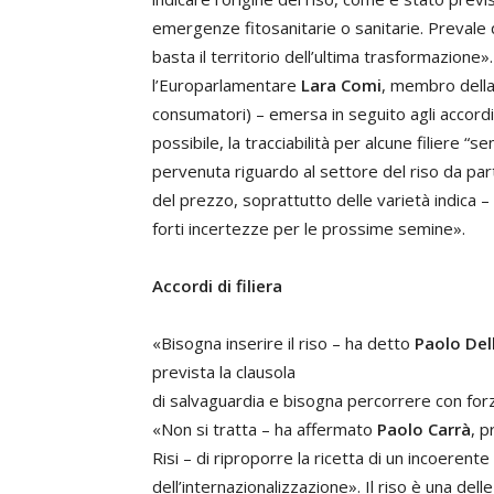
emergenze fitosanitarie o sanitarie. Prevale q
basta il territorio dell’ultima trasformazione
l’Europarlamentare
Lara Comi
, membro dell
consumatori) – emersa in seguito agli accordi
possibile, la tracciabilità per alcune filiere “
pervenuta riguardo al settore del riso da par
del prezzo, soprattutto delle varietà
indica
–
forti incertezze per le prossime semine».
Accordi di filiera
«Bisogna inserire il riso – ha detto
Paolo Del
prevista la clausola
di salvaguardia e bisogna percorrere con forza 
«Non si tratta – ha affermato
Paolo Carrà
, p
Risi – di riproporre la ricetta di un incoeren
dell’internazionalizzazione». Il riso è una dell