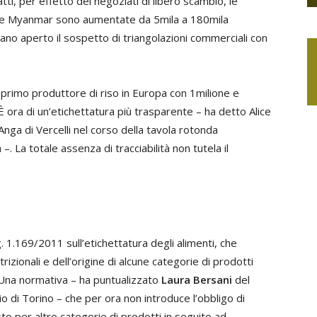
fatti, per effetto dei negoziati di libero scambio, le
 e Myanmar sono aumentate da 5mila a 180mila
ciano aperto il sospetto di triangolazioni commerciali con
, primo produttore di riso in Europa con 1milione e
È ora di un’etichettatura più trasparente – ha detto
Alice
’Anga di Vercelli nel corso della tavola rotonda
–. La totale assenza di tracciabilità non tutela il
. 1.169/2011 sull’etichettatura degli alimenti, che
rizionali e dell’origine di alcune categorie di prodotti
). «Una normativa – ha puntualizzato
Laura Bersani
del
 di Torino – che per ora non introduce l’obbligo di
sto per altre categorie di prodotti in seguito ad