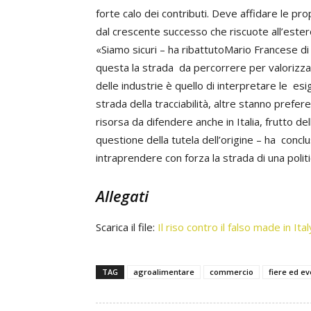
forte calo dei contributi. Deve affidare le p
dal crescente successo che riscuote all’estero
«Siamo sicuri – ha ribattutoMario Francese di A
questa la strada da percorrere per valorizzar
delle industrie è quello di interpretare le e
strada della tracciabilità, altre stanno prefer
risorsa da difendere anche in Italia, frutto dell
questione della tutela dell’origine – ha conc
intraprendere con forza la strada di una politi
Allegati
Scarica il file:
Il riso contro il falso made in Ital
TAG
agroalimentare
commercio
fiere ed ev