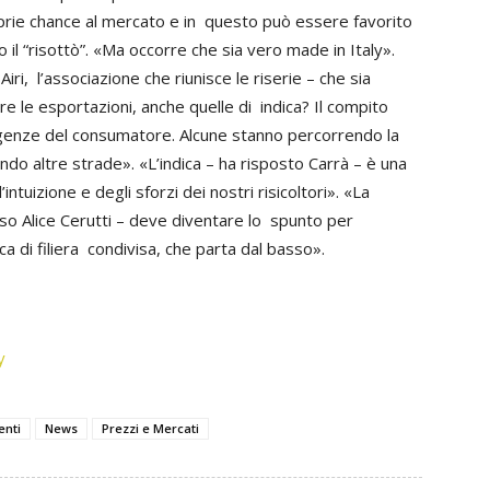
roprie chance al mercato e in questo può essere favorito
 il “risottò”. «Ma occorre che sia vero made in Italy».
iri, l’associazione che riunisce le riserie – che sia
e le esportazioni, anche quelle di indica? Il compito
sigenze del consumatore. Alcune stanno percorrendo la
endo altre strade». «L’indica – ha risposto Carrà – è una
’intuizione e degli sforzi dei nostri risicoltori». «La
luso Alice Cerutti – deve diventare lo spunto per
ca di filiera condivisa, che parta dal basso».
y
enti
News
Prezzi e Mercati