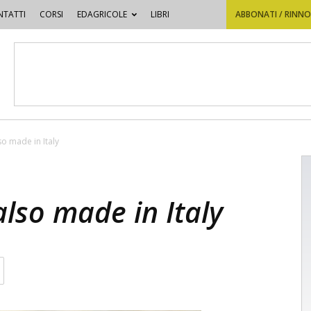
TATTI
CORSI
EDAGRICOLE
LIBRI
ABBONATI / RINN
lso made in Italy
falso made in Italy