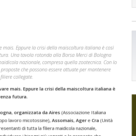
re mais. Eppure la crisi della maiscoltura italiana è così
utura. Una tavola rotonda alla Borsa Merci di Bologna
ra maidicola nazionale, compresa quella zootecnica. Con lo
 le proposte che possono essere attuate per mantenere
filiere collegate.
ivare mais. Eppure la crisi della maiscoltura italiana è
venza futura.
ologna
,
organizzata da Aires
(Associazione Italiana
ppo lavoro micotossine),
Assomais
,
Ager
e
Cra
(Unità
resentanti di tutta la filiera maidicola nazionale,