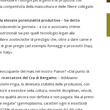
ndividuare i bisogni più urgenti e le proposte che
competitvità della maiscoltura e delle filiere collegate.
da elevate potenzialità produttive – ha detto
roducendo la giornata – a cui si associano ottime
utrizionali sia per quelli tecnologici legati alla
iliere zootecniche di prestigio che, oltre a dare carne e
ri di gran pregio (ad esempio formaggi e prosciutti Dop),
n Italy».
reoccupante del mais nel nostro Paese? «Dal punto di
, ricercatore del Cra di Bergamo
– dobbiamo
mi irrigui, la diminuita stabilità delle produzioni, con
 a investire nella coltura, nonchè disciplinari, vincoli,
na qualità ancora non definita e non pagata. Ma al primo
ie negate” (germoplasma, caratteri ogm e insetticidi
 2025% di mancata resa (che dai nostri 94-95 q/ha