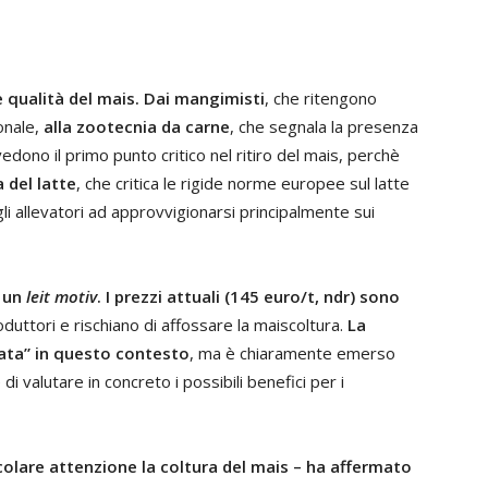
 è qualità del mais. Dai mangimisti
, che ritengono
onale,
alla zootecnia da carne
, che segnala la presenza
vedono il primo punto critico nel ritiro del mais, perchè
a del latte
, che critica le rigide norme europee sul latte
gli allevatori ad approvvigionarsi principalmente sui
o un
leit motiv
. I prezzi attuali (145 euro/t, ndr) sono
oduttori e rischiano di affossare la maiscoltura.
La
ata” in questo contesto
, ma è chiaramente emerso
di valutare in concreto i possibili benefici per i
icolare attenzione la coltura del mais – ha affermato