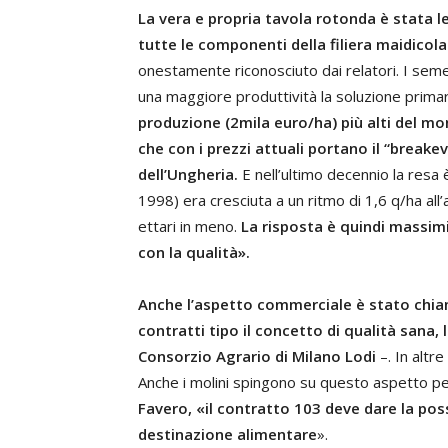
La vera e propria tavola rotonda è stata 
tutte le componenti della filiera maidicol
onestamente riconosciuto dai relatori. I semen
una maggiore produttività la soluzione primar
produzione (2mila euro/ha) più alti del mo
che con i prezzi attuali portano il “breake
dell’Ungheria.
E nell’ultimo decennio la resa 
1998) era cresciuta a un ritmo di 1,6 q/ha all
ettari in meno.
La risposta è quindi massimi
con la qualità».
Anche l’aspetto commerciale è stato chiam
contratti tipo il concetto di qualità sana,
Consorzio Agrario di Milano Lodi
–. In altr
Anche i molini spingono su questo aspetto p
Favero, «il contratto 103 deve dare la possi
destinazione alimentare
».