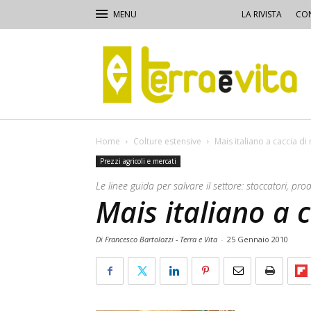
LA RIVISTA
CON
Terra
e
Vita
Home
Colture estensive
Mais italiano a caccia di 
Prezzi agricoli e mercati
Le linee guida per salvare il settore: stoccatori, pro
Mais italiano a c
Di Francesco Bartolozzi - Terra e Vita
-
25 Gennaio 2010