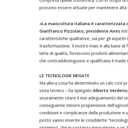
compresa quella zootecnica. Con lo scopo di i
possono essere attuate per mantenere alta la 
«La maiscoltura italiana è caratterizzata 
Gianfranco Pizzolato, presidente Aires
int
caratteristiche qualitative, sia per gli aspetti n
trasformazione. Il nostro mais è alla base di f
latte di qualità, forniscono prodotti alimenta
che contraddistinguono e qualificano il made i
LE TECNOLOGIE NEGATE
Ma allora cosa ha determinato un calo così p
vista tecnico – ha spiegato
Alberto Verderio
sicuramente citare il non adeguamento dei siste
conseguente minore propensione dell’agricoltore
condizioni e complicanze della produzione e u
posto vanno inserite le cosiddette “tecnolog
sistemici), che in sostanza equivalgono a un