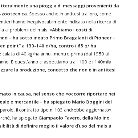
letteralmente una pioggia di messaggi provenienti da
a-zootecnica.
Spesso anche in antitesi tra loro, come
tieri hanno inequivocabilmente indicato nella ricerca di
ia ai problemi del mais. «
Abbiamo i costi di
ndo – ha sottolineato Primo Bragalanti di Pioneer –
ven point” a 130-140 q/ha, contro i 65 q/ ha
è calata di 40 kg/ha annui, mentre prima (dal 1950 al
’anno. E quest’anno ci aspettiamo tra i 100 e i 140mila
zzare la produzione, concetto che non è in antitesi
ato in causa, nel senso che «occorre riportare nei
 leale e mercantile – ha spiegato Mario Boggini del
e parole, il contratto tipo n. 103 andrebbe aggiornato».
erchè, ha spiegato
Giampaolo Favero, della Molino
bilità di definire meglio il valore d’uso del mais a