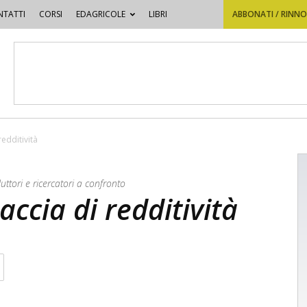
TATTI
CORSI
EDAGRICOLE
LIBRI
ABBONATI / RINN
redditività
duttori e ricercatori a confronto
accia di redditività