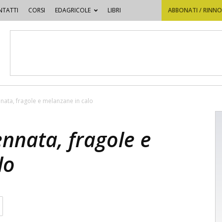
TATTI
CORSI
EDAGRICOLE
LIBRI
ABBONATI / RINN
nata, fragole e melanzane in calo
nnata, fragole e
lo