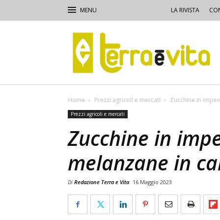
LA RIVISTA
CON
Terra
e
Vita
Home
Prezzi agricoli e mercati
Zucchine in impen
Prezzi agricoli e mercati
Zucchine in impe
melanzane in ca
Di
Redazione Terra e Vita
16 Maggio 2023