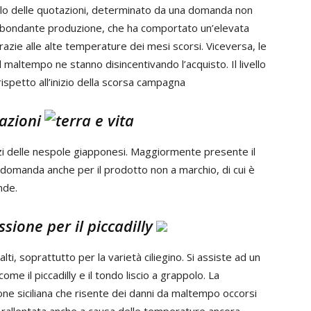
o calo delle quotazioni, determinato da una domanda non
’abbondante produzione, che ha comportato un’elevata
grazie alle alte temperature dei mesi scorsi. Viceversa, le
l maltempo ne stanno disincentivando l’acquisto. Il livello
rispetto all’inizio della scorsa campagna
azioni
zzi delle nespole giapponesi. Maggiormente presente il
i domanda anche per il prodotto non a marchio, di cui è
nde.
ssione per il piccadilly
lti, soprattutto per la varietà ciliegino. Si assiste ad un
ome il piccadilly e il tondo liscio a grappolo. La
ione siciliana che risente dei danni da maltempo occorsi