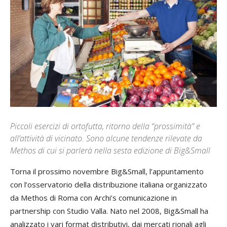
Piccoli esercizi di ortofutta, ritorno della “prossimità” e
all’attività di vicinato. Sono alcune tendenze rilevate da
Methos di cui si parlerà nella sesta edizione di Big&Small
Torna il prossimo novembre Big&Small, l’appuntamento
con l’osservatorio della distribuzione italiana organizzato
da Methos di Roma con Archi’s comunicazione in
partnership con Studio Valla. Nato nel 2008, Big&Small ha
analizzato i vari format distributivi, dai mercati rionali agli