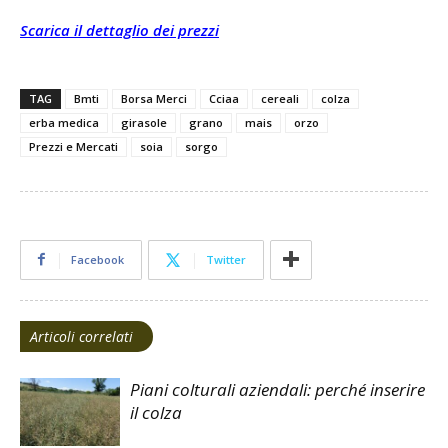
Scarica il dettaglio dei prezzi
TAG
Bmti
Borsa Merci
Cciaa
cereali
colza
erba medica
girasole
grano
mais
orzo
Prezzi e Mercati
soia
sorgo
Facebook
Twitter
Articoli correlati
Piani colturali aziendali: perché inserire
il colza