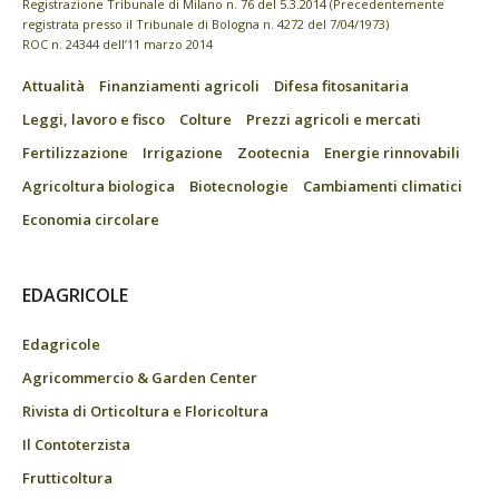
Registrazione Tribunale di Milano n. 76 del 5.3.2014 (Precedentemente
registrata presso il Tribunale di Bologna n. 4272 del 7/04/1973)
ROC n. 24344 dell’11 marzo 2014
Attualità
Finanziamenti agricoli
Difesa fitosanitaria
Leggi, lavoro e fisco
Colture
Prezzi agricoli e mercati
Fertilizzazione
Irrigazione
Zootecnia
Energie rinnovabili
Agricoltura biologica
Biotecnologie
Cambiamenti climatici
Economia circolare
EDAGRICOLE
Edagricole
Agricommercio & Garden Center
Rivista di Orticoltura e Floricoltura
Il Contoterzista
Frutticoltura