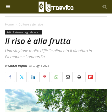
Home
Colture estensive
Articoli riservati agli abbonati
Il riso è alla frutta
Una stagione molto difficile alimenta il dibattito in
Piemonte e Lombardia
Di
Ottavio Repetti
23 Giugno 2026