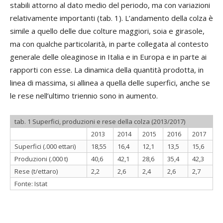
stabili attorno al dato medio del periodo, ma con variazioni
relativamente importanti (tab. 1). L’andamento della colza è
simile a quello delle due colture maggiori, soia e girasole,
ma con qualche particolarità, in parte collegata al contesto
generale delle oleaginose in Italia e in Europa e in parte ai
rapporti con esse. La dinamica della quantità prodotta, in
linea di massima, si allinea a quella delle superfici, anche se
le rese nell’ultimo triennio sono in aumento.
tab. 1 Superfici, produzioni e rese della colza (2013/2017)
2013
2014
2015
2016
2017
Superfici (.000 ettari)
18,55
16,4
12,1
13,5
15,6
Produzioni (.000 t)
40,6
42,1
28,6
35,4
42,3
Rese (t/ettaro)
2,2
2,6
2,4
2,6
2,7
Fonte: Istat