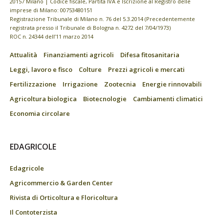
20157 Milano | Codice fiscale, Partita IVA e Iscrizione al Registro delle
imprese di Milano: 00753480151
Registrazione Tribunale di Milano n. 76 del 5.3.2014 (Precedentemente
registrata presso il Tribunale di Bologna n. 4272 del 7/04/1973)
ROC n. 24344 dell’11 marzo 2014
Attualità
Finanziamenti agricoli
Difesa fitosanitaria
Leggi, lavoro e fisco
Colture
Prezzi agricoli e mercati
Fertilizzazione
Irrigazione
Zootecnia
Energie rinnovabili
Agricoltura biologica
Biotecnologie
Cambiamenti climatici
Economia circolare
EDAGRICOLE
Edagricole
Agricommercio & Garden Center
Rivista di Orticoltura e Floricoltura
Il Contoterzista