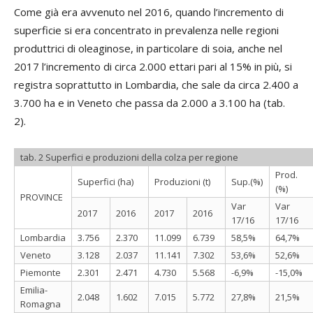
Come già era avvenuto nel 2016, quando l’incremento di
superficie si era concentrato in prevalenza nelle regioni
produttrici di oleaginose, in particolare di soia, anche nel
2017 l’incremento di circa 2.000 ettari pari al 15% in più, si
registra soprattutto in Lombardia, che sale da circa 2.400 a
3.700 ha e in Veneto che passa da 2.000 a 3.100 ha (tab.
2).
tab. 2 Superfici e produzioni della colza per regione
Prod.
Superfici (ha)
Produzioni (t)
Sup.(%)
(%)
PROVINCE
Var
Var
2017
2016
2017
2016
17/16
17/16
Lombardia
3.756
2.370
11.099
6.739
58,5%
64,7%
Veneto
3.128
2.037
11.141
7.302
53,6%
52,6%
Piemonte
2.301
2.471
4.730
5.568
-6,9%
-15,0%
Emilia-
2.048
1.602
7.015
5.772
27,8%
21,5%
Romagna