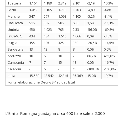
Toscana
1.164
1.189
2.319
2.101
-2,1%
10,3%
Lazio
1.052
1.105
1.710
1.703
-4,8%
0,4%
Marche
547
577
1.068
1.105
-5,2%
-3,4%
Basilicata
515
507
585
658
1,6%
-11,1%
Umbria
450
1.023
705
2.331
-56,0%
-69,8%
Friuli-V. G.
434
434
1.616
1.666
0,0%
-3,0%
Puglia
155
195
325
380
-20,5%
-14,5%
Sardegna
13
13
8
8
0,0%
0,0%
Abruzzo
10
6
10
2
66,7%
455,6%
Campania
7
7
15
18
0,0%
-16,7%
Calabria
-
6
-
15
-100,0%
-100,0%
Italia
15.580
13.542
42.345
35.369
15,0%
19,7%
Fonte: elaborazione Oecv-ESP su dati Istat
L’Emilia-Romagna guadagna circa 400 ha e sale a 2.000