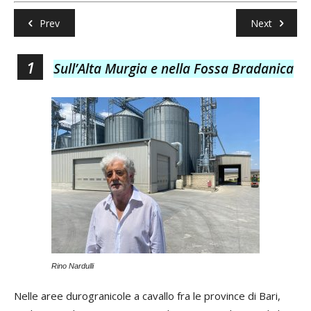
Prev
Next
1
Sull’Alta Murgia e nella Fossa Bradanica
Rino Nardulli
All
Nelle aree durogranicole a cavallo fra le province di Bari,
all