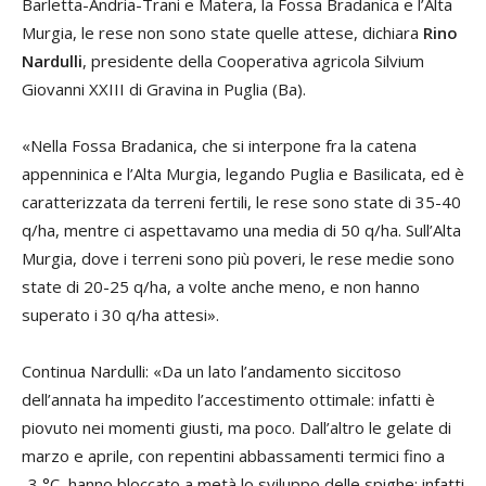
Barletta-Andria-Trani e Matera, la Fossa Bradanica e l’Alta
co
Murgia, le rese non sono state quelle attese, dichiara
Rino
pr
Nardulli
, presidente della Cooperativa agricola Silvium
val
Giovanni XXIII di Gravina in Puglia (Ba).
qu
spe
«Nella Fossa Bradanica, che si interpone fra la catena
appenninica e l’Alta Murgia, legando Puglia e Basilicata, ed è
Co
caratterizzata da terreni fertili, le rese sono state di 35-40
e 
q/ha, mentre ci aspettavamo una media di 50 q/ha. Sull’Alta
ven
Murgia, dove i terreni sono più poveri, le rese medie sono
ai 
state di 20-25 q/ha, a volte anche meno, e non hanno
superato i 30 q/ha attesi».
In
pr
Continua Nardulli: «Da un lato l’andamento siccitoso
Cia
dell’annata ha impedito l’accestimento ottimale: infatti è
cu
piovuto nei momenti giusti, ma poco. Dall’altro le gelate di
ven
marzo e aprile, con repentini abbassamenti termici fino a
ab
-3 °C, hanno bloccato a metà lo sviluppo delle spighe: infatti