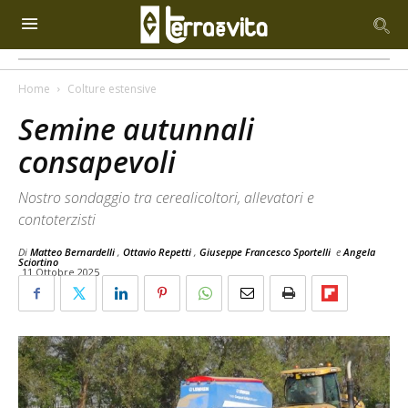
Home
Colture estensive
Semine autunnali
consapevoli
Nostro sondaggio tra cerealicoltori, allevatori e
contoterzisti
Di
Matteo Bernardelli
,
Ottavio Repetti
,
Giuseppe Francesco Sportelli
e
Angela
Sciortino
11 Ottobre 2025