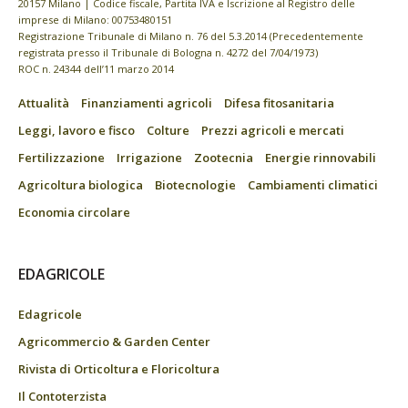
20157 Milano | Codice fiscale, Partita IVA e Iscrizione al Registro delle
imprese di Milano: 00753480151
Registrazione Tribunale di Milano n. 76 del 5.3.2014 (Precedentemente
registrata presso il Tribunale di Bologna n. 4272 del 7/04/1973)
ROC n. 24344 dell’11 marzo 2014
Attualità
Finanziamenti agricoli
Difesa fitosanitaria
Leggi, lavoro e fisco
Colture
Prezzi agricoli e mercati
Fertilizzazione
Irrigazione
Zootecnia
Energie rinnovabili
Agricoltura biologica
Biotecnologie
Cambiamenti climatici
Economia circolare
EDAGRICOLE
Edagricole
Agricommercio & Garden Center
Rivista di Orticoltura e Floricoltura
Il Contoterzista