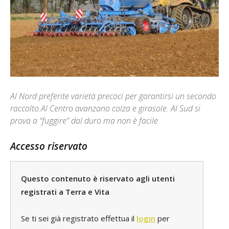
Al Nord preferite varietà precoci per garantirsi un secondo
raccolto.Al Centro avanzano colza e girasole. Al Sud si
prova a “fuggire” dal duro ma non è facile
Accesso riservato
Questo contenuto è riservato agli utenti
registrati a Terra e Vita
Se ti sei già registrato effettua il
login
per