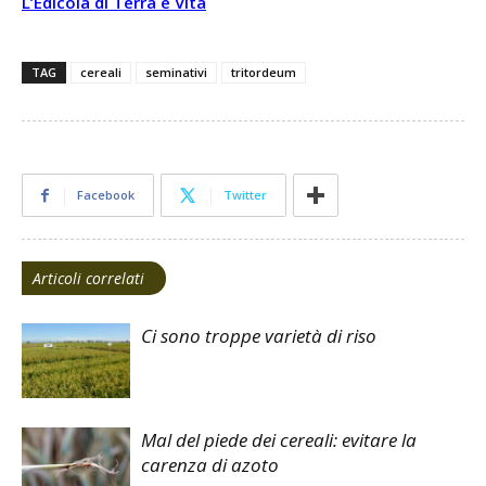
L’Edicola di Terra e Vita
TAG
cereali
seminativi
tritordeum
Facebook
Twitter
Articoli correlati
Ci sono troppe varietà di riso
Mal del piede dei cereali: evitare la
carenza di azoto