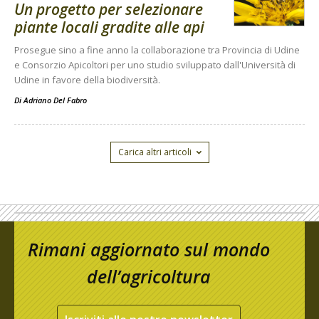
Un progetto per selezionare
piante locali gradite alle api
Prosegue sino a fine anno la collaborazione tra Provincia di Udine
e Consorzio Apicoltori per uno studio sviluppato dall'Università di
Udine in favore della biodiversità.
Di
Adriano Del Fabro
Carica altri articoli
Rimani aggiornato sul mondo
dell’agricoltura