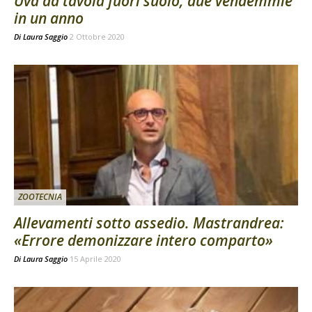
Uva da tavola fuori suolo, due vendemmie
in un anno
Di
Laura Saggio
2 Ottobre 2020
ZOOTECNIA
Allevamenti sotto assedio. Mastrandrea:
«Errore demonizzare intero comparto»
Di
Laura Saggio
15 Aprile 2020