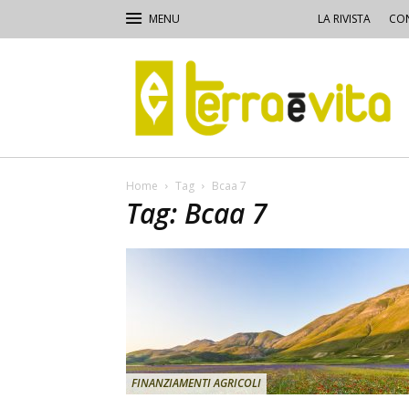
LA RIVISTA
CON
Terra
e
Vita
Home
Tag
Bcaa 7
Tag: Bcaa 7
FINANZIAMENTI AGRICOLI