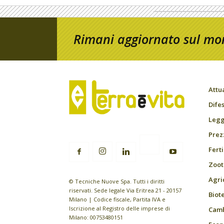
Rimani aggiornato sul mon
Attu
Difes
Leggi
Prez
Fert
Zoot
Agri
© Tecniche Nuove Spa. Tutti i diritti
riservati. Sede legale Via Eritrea 21 - 20157
Biot
Milano | Codice fiscale, Partita IVA e
Iscrizione al Registro delle imprese di
Camb
Milano: 00753480151