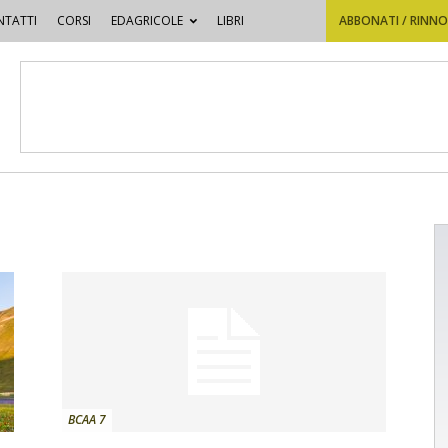
TATTI
CORSI
EDAGRICOLE
LIBRI
ABBONATI / RINN
BCAA 7