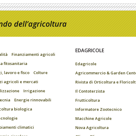
do dell’agricoltura
EDAGRICOLE
alità
Finanziamenti agricoli
a fitosanitaria
Edagricole
, lavoro e fisco
Colture
Agricommercio & Garden Cent
zi agricoli e mercati
Rivista di Orticoltura e Floricol
ilizzazione
Irrigazione
Il Contoterzista
ecnia
Energie rinnovabili
Frutticoltura
coltura biologica
Informatore Zootecnico
ecnologie
Macchine Agricole
iamenti climatici
Nova Agricoltura