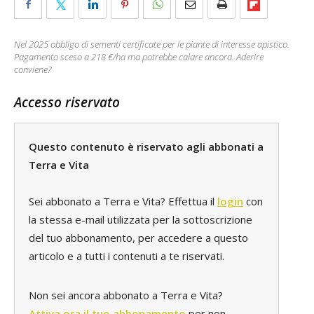
Nel 2025 obbligo di sementi certificate per le piante di interesse apistico.
Pagamento sceso a 218 €/ha ma potrebbe calare ancora. Aderire
conviene?
Accesso riservato
Questo contenuto è riservato agli abbonati a
Terra e Vita
Sei abbonato a Terra e Vita? Effettua il
login
con
la stessa e-mail utilizzata per la sottoscrizione
del tuo abbonamento, per accedere a questo
articolo e a tutti i contenuti a te riservati.
Non sei ancora abbonato a Terra e Vita?
Attiva ora il tuo abbonamento
per non