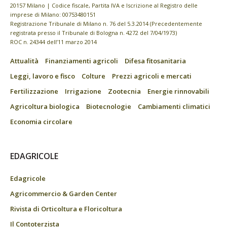
20157 Milano | Codice fiscale, Partita IVA e Iscrizione al Registro delle
imprese di Milano: 00753480151
Registrazione Tribunale di Milano n. 76 del 5.3.2014 (Precedentemente
registrata presso il Tribunale di Bologna n. 4272 del 7/04/1973)
ROC n. 24344 dell’11 marzo 2014
Attualità
Finanziamenti agricoli
Difesa fitosanitaria
Leggi, lavoro e fisco
Colture
Prezzi agricoli e mercati
Fertilizzazione
Irrigazione
Zootecnia
Energie rinnovabili
Agricoltura biologica
Biotecnologie
Cambiamenti climatici
Economia circolare
EDAGRICOLE
Edagricole
Agricommercio & Garden Center
Rivista di Orticoltura e Floricoltura
Il Contoterzista