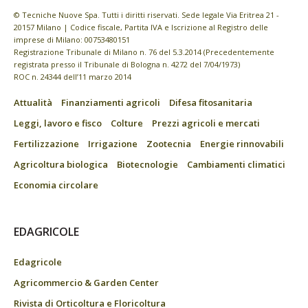
© Tecniche Nuove Spa. Tutti i diritti riservati. Sede legale Via Eritrea 21 -
20157 Milano | Codice fiscale, Partita IVA e Iscrizione al Registro delle
imprese di Milano: 00753480151
Registrazione Tribunale di Milano n. 76 del 5.3.2014 (Precedentemente
registrata presso il Tribunale di Bologna n. 4272 del 7/04/1973)
ROC n. 24344 dell’11 marzo 2014
Attualità
Finanziamenti agricoli
Difesa fitosanitaria
Leggi, lavoro e fisco
Colture
Prezzi agricoli e mercati
Fertilizzazione
Irrigazione
Zootecnia
Energie rinnovabili
Agricoltura biologica
Biotecnologie
Cambiamenti climatici
Economia circolare
EDAGRICOLE
Edagricole
Agricommercio & Garden Center
Rivista di Orticoltura e Floricoltura