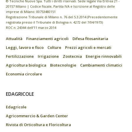
© Tecniche Nuove Spa. Tutti i diritti riservati. Sede legale Via Eritrea 21 -
20157 Milano | Codice fiscale, Partita IVA e Iscrizione al Registro delle
imprese di Milano: 00753480151
Registrazione Tribunale di Milano n. 76 del 5.3.2014 (Precedentemente
registrata presso il Tribunale di Bologna n. 4272 del 7/04/1973)
ROC n. 24344 dell’11 marzo 2014
Attualità
Finanziamenti agricoli
Difesa fitosanitaria
Leggi, lavoro e fisco
Colture
Prezzi agricoli e mercati
Fertilizzazione
Irrigazione
Zootecnia
Energie rinnovabili
Agricoltura biologica
Biotecnologie
Cambiamenti climatici
Economia circolare
EDAGRICOLE
Edagricole
Agricommercio & Garden Center
Rivista di Orticoltura e Floricoltura