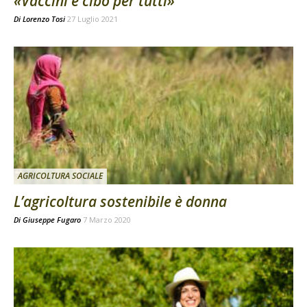
«Vaccini e cibo per tutti»
Di
Lorenzo Tosi
27 Luglio 2021
AGRICOLTURA SOCIALE
L’agricoltura sostenibile è donna
Di
Giuseppe Fugaro
7 Marzo 2020