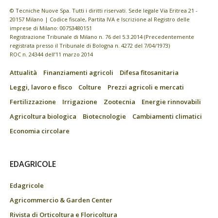
© Tecniche Nuove Spa. Tutti i diritti riservati. Sede legale Via Eritrea 21 -
20157 Milano | Codice fiscale, Partita IVA e Iscrizione al Registro delle
imprese di Milano: 00753480151
Registrazione Tribunale di Milano n. 76 del 5.3.2014 (Precedentemente
registrata presso il Tribunale di Bologna n. 4272 del 7/04/1973)
ROC n. 24344 dell’11 marzo 2014
Attualità
Finanziamenti agricoli
Difesa fitosanitaria
Leggi, lavoro e fisco
Colture
Prezzi agricoli e mercati
Fertilizzazione
Irrigazione
Zootecnia
Energie rinnovabili
Agricoltura biologica
Biotecnologie
Cambiamenti climatici
Economia circolare
EDAGRICOLE
Edagricole
Agricommercio & Garden Center
Rivista di Orticoltura e Floricoltura