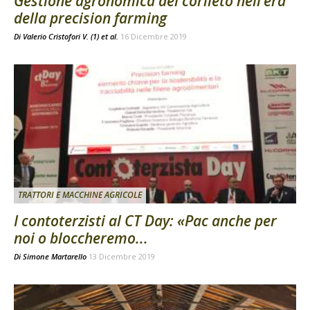
Gestione agronomica del corileto nell’era
della precision farming
Di
Valerio Cristofori V. (1) et al.
16 Dicembre 2019
TRATTORI E MACCHINE AGRICOLE
I contoterzisti al CT Day: «Pac anche per
noi o bloccheremo...
Di
Simone Martarello
13 Dicembre 2019