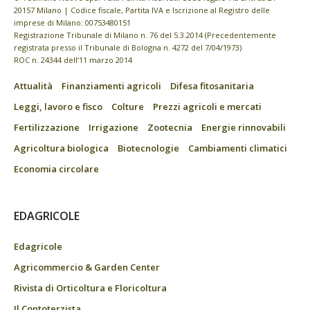
20157 Milano | Codice fiscale, Partita IVA e Iscrizione al Registro delle
imprese di Milano: 00753480151
Registrazione Tribunale di Milano n. 76 del 5.3.2014 (Precedentemente
registrata presso il Tribunale di Bologna n. 4272 del 7/04/1973)
ROC n. 24344 dell’11 marzo 2014
Attualità
Finanziamenti agricoli
Difesa fitosanitaria
Leggi, lavoro e fisco
Colture
Prezzi agricoli e mercati
Fertilizzazione
Irrigazione
Zootecnia
Energie rinnovabili
Agricoltura biologica
Biotecnologie
Cambiamenti climatici
Economia circolare
EDAGRICOLE
Edagricole
Agricommercio & Garden Center
Rivista di Orticoltura e Floricoltura
Il Contoterzista