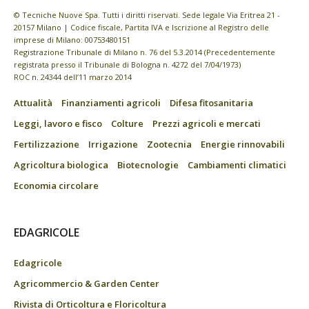
© Tecniche Nuove Spa. Tutti i diritti riservati. Sede legale Via Eritrea 21 -
20157 Milano | Codice fiscale, Partita IVA e Iscrizione al Registro delle
imprese di Milano: 00753480151
Registrazione Tribunale di Milano n. 76 del 5.3.2014 (Precedentemente
registrata presso il Tribunale di Bologna n. 4272 del 7/04/1973)
ROC n. 24344 dell’11 marzo 2014
Attualità
Finanziamenti agricoli
Difesa fitosanitaria
Leggi, lavoro e fisco
Colture
Prezzi agricoli e mercati
Fertilizzazione
Irrigazione
Zootecnia
Energie rinnovabili
Agricoltura biologica
Biotecnologie
Cambiamenti climatici
Economia circolare
EDAGRICOLE
Edagricole
Agricommercio & Garden Center
Rivista di Orticoltura e Floricoltura