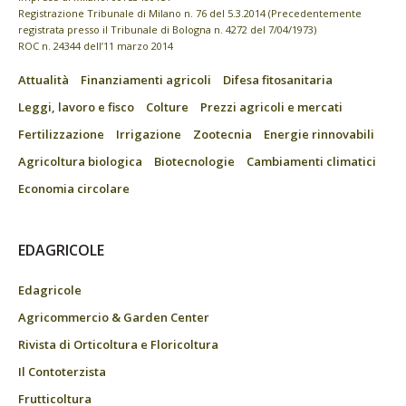
Registrazione Tribunale di Milano n. 76 del 5.3.2014 (Precedentemente
registrata presso il Tribunale di Bologna n. 4272 del 7/04/1973)
ROC n. 24344 dell’11 marzo 2014
Attualità
Finanziamenti agricoli
Difesa fitosanitaria
Leggi, lavoro e fisco
Colture
Prezzi agricoli e mercati
Fertilizzazione
Irrigazione
Zootecnia
Energie rinnovabili
Agricoltura biologica
Biotecnologie
Cambiamenti climatici
Economia circolare
EDAGRICOLE
Edagricole
Agricommercio & Garden Center
Rivista di Orticoltura e Floricoltura
Il Contoterzista
Frutticoltura