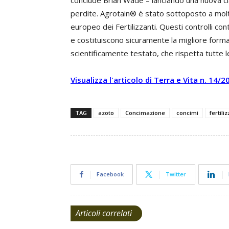
conclude Brian Wade – lanciando una nuova cla
perdite. Agrotain® è stato sottoposto a molti
europeo dei Fertilizzanti. Questi controlli c
e costituiscono sicuramente la migliore forma
scientificamente testato, che rispetta tutte le
Visualizza l'articolo di Terra e Vita n. 14
TAG
azoto
Concimazione
concimi
fertili
Facebook
Twitter
Articoli correlati