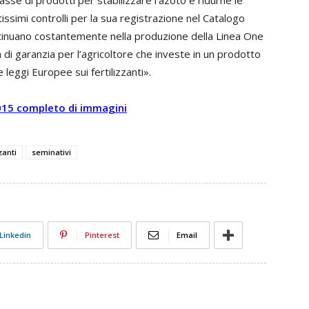
sse di prodotti per stabilizzare l’azoto e ridurne le
ssimi controlli per la sua registrazione nel Catalogo
ontinuano costantemente nella produzione della Linea One
 di garanzia per l’agricoltore che investe in un prodotto
 leggi Europee sui fertilizzanti».
/2015 completo di immagini
zzanti
seminativi
Linkedin
Pinterest
Email