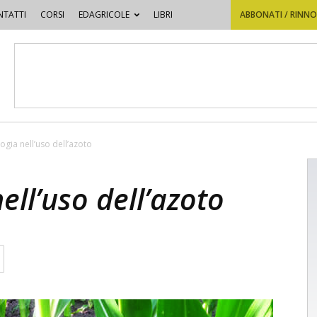
TATTI
CORSI
EDAGRICOLE
LIBRI
ABBONATI / RINN
ogia nell’uso dell’azoto
ell’uso dell’azoto