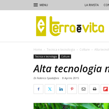
LA RIVISTA
CON
Terra
e
Vita
Home
Tecnica e tecnologia
Colture
Alta tecnol
Tecnica e tecnologia
Colture
Alta tecnologia n
Di Federico Spadafora
-
8 Aprile 2015