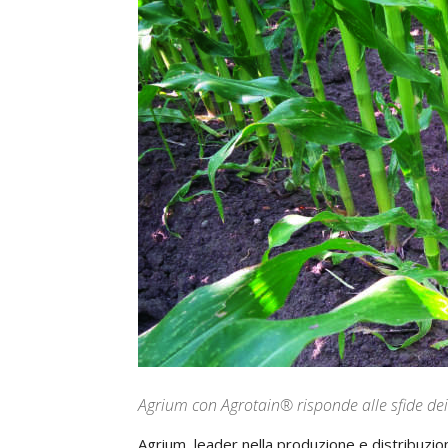
Agrium con Agrotain® risponde alle sfide de
Agrium, leader nella produzione e distribuzio