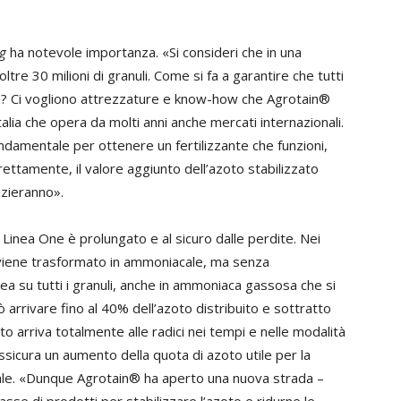
g
ha notevole importanza. «Si consideri che in una
ltre 30 milioni di granuli. Come si fa a garantire che tutti
ne? Ci vogliono attrezzature e know-how che Agrotain®
Italia che opera da molti anni anche mercati internazionali.
ndamentale per ottenere un fertilizzante che funzioni,
rettamente, il valore aggiunto dell’azoto stabilizzato
nzieranno».
a Linea One è prolungato e al sicuro dalle perdite. Nei
o viene trasformato in ammoniacale, ma senza
 su tutti i granuli, anche in ammoniaca gassosa che si
ò arrivare fino al 40% dell’azoto distribuito e sottratto
oto arriva totalmente alle radici nei tempi e nelle modalità
ssicura un aumento della quota di azoto utile per la
urale. «Dunque Agrotain® ha aperto una nuova strada –