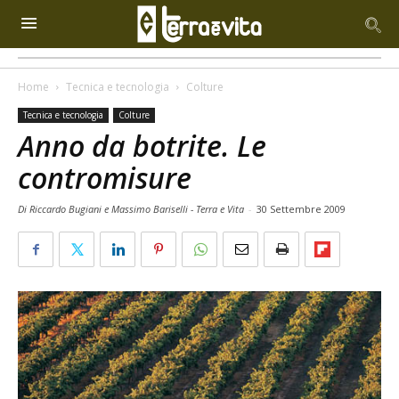
Home
Tecnica e tecnologia
Colture
Tecnica e tecnologia
Colture
Anno da botrite. Le
contromisure
Di Riccardo Bugiani e Massimo Bariselli - Terra e Vita
-
30 Settembre 2009