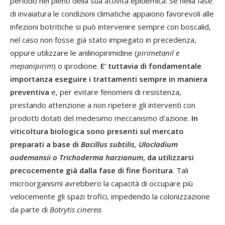
periodo nel pieno della sua attività epidemica. Se nella fase
di invaiatura le condizioni climatiche appaiono favorevoli alle
infezioni botritiche si può intervenire sempre con boscalid,
nel caso non fosse già stato impiegato in precedenza,
oppure utilizzare le anilinopirimidine (
pirimetanil e
mepanipirim
) o iprodione.
E’ tuttavia di fondamentale
importanza eseguire i trattamenti sempre in maniera
preventiva
e, per evitare fenomeni di resistenza,
prestando attenzione a non ripetere gli interventi con
prodotti dotati del medesimo meccanismo d’azione.
In
viticoltura biologica sono presenti sul mercato
preparati a base di
Bacillus subtilis, Ulocladium
oudemansii o Trichoderma harzianum
, da utilizzarsi
precocemente già dalla fase di fine fioritura
. Tali
microorganismi avrebbero la capacità di occupare più
velocemente gli spazi trofici, impedendo la colonizzazione
da parte di
Botrytis cinerea
.