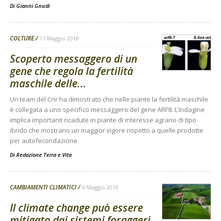
Di
Gianni Gnudi
COLTURE
17 Maggio 2018
Scoperto messaggero di un
gene che regola la fertilità
maschile delle...
Un team del Cnr ha dimostrato che nelle piante la fertilità maschile
è collegata a uno specifico messaggero del gene ARF8. L’indagine
implica importanti ricadute in piante di interesse agrario di tipo
ibrido che mostrano un maggior vigore rispetto a quelle prodotte
per autofecondazione
Di
Redazione Terra e Vita
CAMBIAMENTI CLIMATICI
4 Maggio 2018
Il climate change può essere
mitigato dai sistemi foraggeri