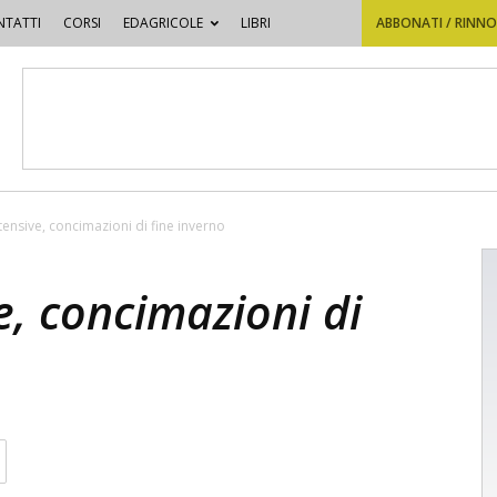
TATTI
CORSI
EDAGRICOLE
LIBRI
ABBONATI / RINN
tensive, concimazioni di fine inverno
e, concimazioni di