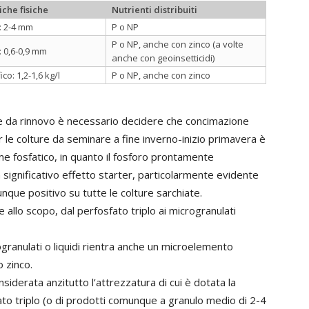
iche fisiche
Nutrienti distribuiti
: 2-4 mm
P o NP
P o NP, anche con zinco (a volte
 0,6-0,9 mm
anche con geoinsetticidi)
co: 1,2-1,6 kg/l
P o NP, anche con zinco
re da rinnovo è necessario decidere che concimazione
r le colture da seminare a fine inverno-inizio primavera è
me fosfatico, in quanto il fosforo prontamente
n significativo effetto starter, particolarmente evidente
que positivo su tutte le colture sarchiate.
e allo scopo, dal perfosfato triplo ai microgranulati
granulati o liquidi rientra anche un microelemento
o zinco.
siderata anzitutto l’attrezzatura di cui è dotata la
fato triplo (o di prodotti comunque a granulo medio di 2-4