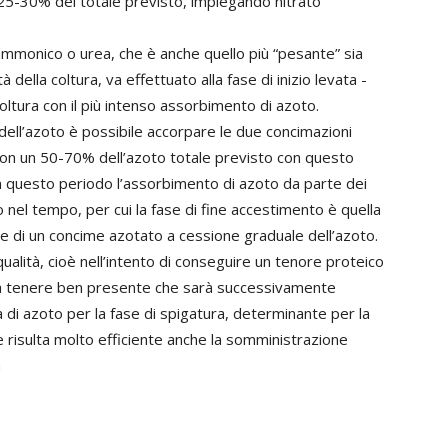
 25-30% del totale previsto, impiegando nitrato
ammonico o urea, che è anche quello più “pesante” sia
 della coltura, va effettuato alla fase di inizio levata -
oltura con il più intenso assorbimento di azoto.
 dell’azoto è possibile accorpare le due concimazioni
con un 50-70% dell’azoto totale previsto con questo
 in questo periodo l’assorbimento di azoto da parte dei
 nel tempo, per cui la fase di fine accestimento è quella
one di un concime azotato a cessione graduale dell’azoto.
qualità, cioè nell’intento di conseguire un tenore proteico
sogna tenere ben presente che sarà successivamente
 di azoto per la fase di spigatura, determinante per la
se risulta molto efficiente anche la somministrazione
n