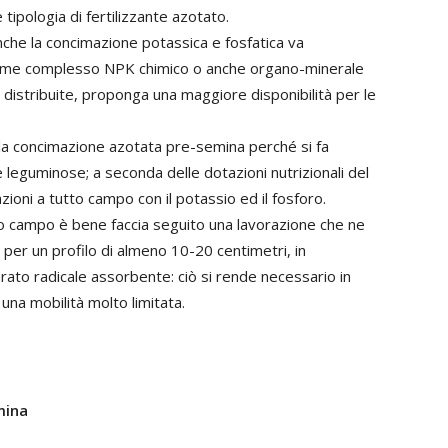
tipologia di fertilizzante azotato.
anche la concimazione potassica e fosfatica va
ncime complesso NPK chimico o anche organo-minerale
 distribuite, proponga una maggiore disponibilità per le
a la concimazione azotata pre-semina perché si fa
e leguminose; a seconda delle dotazioni nutrizionali del
ioni a tutto campo con il potassio ed il fosforo.
tto campo è bene faccia seguito una lavorazione che ne
per un profilo di almeno 10-20 centimetri, in
ato radicale assorbente: ciò si rende necessario in
na mobilità molto limitata.
emina