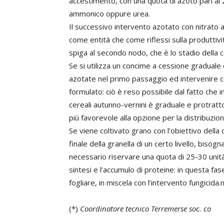
accestimento, con una quota di azoto pari al
ammonico oppure urea.
Il successivo intervento azotato con nitrato 
come entità che come riflessi sulla produttività
spiga al secondo nodo, che è lo stadio della c
Se si utilizza un concime a cessione graduale
azotate nel primo passaggio ed intervenire 
formulato: ciò è reso possibile dal fatto che
cereali autunno-vernini è graduale e protratto
più favorevole alla opzione per la distribuzi
Se viene coltivato grano con l’obiettivo della 
finale della granella di un certo livello, bi
necessario riservare una quota di 25-30 unità
sintesi e l’accumulo di proteine: in questa fa
fogliare, in miscela con l’intervento fungicida.
(*)
Coordinatore tecnico Terremerse soc. co