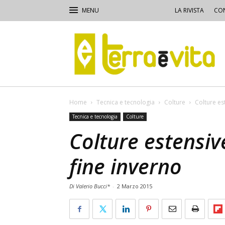
LA RIVISTA
CON
Terra
e
Vita
Home
Tecnica e tecnologia
Colture
Colture es
Tecnica e tecnologia
Colture
Colture estensiv
fine inverno
Di Valerio Bucci*
-
2 Marzo 2015