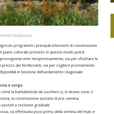
namento tempestivo
gricolo programmi i principali interventi di concimazione
del piano colturale previsto: in questo modo potrà
e approvvigionarsene tempestivamente, sia per sfruttare le
di prezzo dei fertilizzanti, sia per cogliere prontamente
isponibili in funzione dell’andamento stagionale.
 soia e sorgo
 come la barbabietola da zucchero e, in alcune zone, il
revista, la concimazione azotata di pre-semina,
 azotati a cessione graduale.
rposa, va effettuata poco prima della semina del mais e