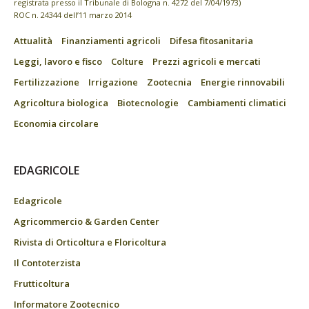
registrata presso il Tribunale di Bologna n. 4272 del 7/04/1973)
ROC n. 24344 dell’11 marzo 2014
Attualità
Finanziamenti agricoli
Difesa fitosanitaria
Leggi, lavoro e fisco
Colture
Prezzi agricoli e mercati
Fertilizzazione
Irrigazione
Zootecnia
Energie rinnovabili
Agricoltura biologica
Biotecnologie
Cambiamenti climatici
Economia circolare
EDAGRICOLE
Edagricole
Agricommercio & Garden Center
Rivista di Orticoltura e Floricoltura
Il Contoterzista
Frutticoltura
Informatore Zootecnico