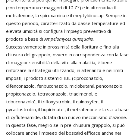
(con temperature maggiori di 12 C°) e in alternativa il
metrafenone, la spiroxamina e il meptyldinocap. Sempre in
questo periodo, caratterizzato da basse temperature ed
elevata umidità si configura l’impiego preventivo di
prodotti a base di
Ampelomyces quisqualis.
Successivamente in prossimità della fioritura e fino alla
chiusura del grappolo, ovvero in corrispondenza con la fase
di maggior sensibilità della vite alla malattia, è bene
rinforzare la strategia utilizzando, in altenanza e nei limiti
imposti, i prodotti sistemici IBE (ciproconazolo,
difenconazolo, fenbuconazolo, miclobutanil, penconazolo,
propiconazolo, tetraconazolo, triadimenol, e
tebuconazolo), il trifloxystrobin, il quinoxyfen, il
pyraclostrobin, il bupirimate , il metrafenone e la s.a. a base
di cyflufenamide, dotata di un nuovo meccanismo d’azione.
In questa fase, meglio se in pre-chiusura grappolo, si può
collocare anche l’impiego del boscalid efficace anche nei