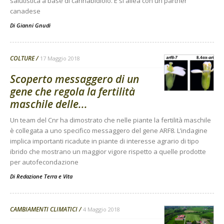
salutistica a base di cannabidiolo. E si allea con un partner
canadese
Di
Gianni Gnudi
COLTURE
17 Maggio 2018
Scoperto messaggero di un
gene che regola la fertilità
maschile delle...
Un team del Cnr ha dimostrato che nelle piante la fertilità maschile
è collegata a uno specifico messaggero del gene ARF8. L’indagine
implica importanti ricadute in piante di interesse agrario di tipo
ibrido che mostrano un maggior vigore rispetto a quelle prodotte
per autofecondazione
Di
Redazione Terra e Vita
CAMBIAMENTI CLIMATICI
4 Maggio 2018