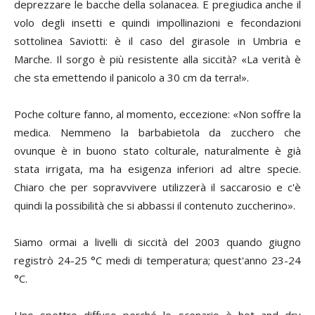
deprezzare le bacche della solanacea.
E pregiudica anche il
volo degli insetti e quindi impollinazioni e fecondazioni
sottolinea Saviotti: è il caso del girasole in Umbria e
Marche.
Il sorgo è più resistente alla siccità? «La verità è
che sta emettendo il panicolo a 30 cm da terra!».
Poche colture fanno, al momento, eccezione: «Non soffre la
medica. Nemmeno la barbabietola da zucchero che
ovunque è in buono stato colturale, naturalmente è già
stata irrigata, ma ha esigenza inferiori ad altre specie.
Chiaro che per sopravvivere utilizzerà il saccarosio e c'è
quindi la possibilità che si abbassi il contenuto zuccherino».
Siamo ormai a livelli di siccità del 2003 quando giugno
registrò 24-25 °C medi di temperatura; quest'anno 23-24
°C.
Uno spettro diffuso perché lo scenario è
hot and dry