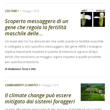
COLTURE
17 Maggio 2018
Scoperto messaggero di un
gene che regola la fertilità
maschile delle...
Un team del Cnr ha dimostrato che nelle piante la fertilità maschile
è collegata a uno specifico messaggero del gene ARF8. L’indagine
implica importanti ricadute in piante di interesse agrario di tipo
ibrido che mostrano un maggior vigore rispetto a quelle prodotte
per autofecondazione
Di
Redazione Terra e Vita
CAMBIAMENTI CLIMATICI
4 Maggio 2018
Il climate change può essere
mitigato dai sistemi foraggeri
Grazie alle minori emissioni di gas serra e al maggiore stoccaggio