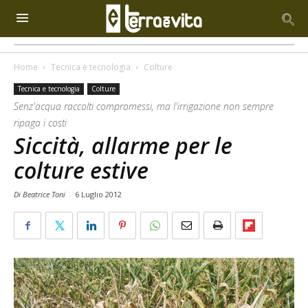
Home
Tecnica e tecnologia
Colture
Tecnica e tecnologia
Colture
Senz'acqua raccolti compromessi, ma l'irrigazione non sempre
ripaga i costi
Siccità, allarme per le
colture estive
Di Beatrice Toni
-
6 Luglio 2012