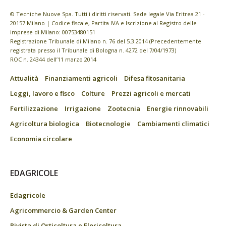
© Tecniche Nuove Spa. Tutti i diritti riservati. Sede legale Via Eritrea 21 -
20157 Milano | Codice fiscale, Partita IVA e Iscrizione al Registro delle
imprese di Milano: 00753480151
Registrazione Tribunale di Milano n. 76 del 5.3.2014 (Precedentemente
registrata presso il Tribunale di Bologna n. 4272 del 7/04/1973)
ROC n. 24344 dell’11 marzo 2014
Attualità
Finanziamenti agricoli
Difesa fitosanitaria
Leggi, lavoro e fisco
Colture
Prezzi agricoli e mercati
Fertilizzazione
Irrigazione
Zootecnia
Energie rinnovabili
Agricoltura biologica
Biotecnologie
Cambiamenti climatici
Economia circolare
EDAGRICOLE
Edagricole
Agricommercio & Garden Center
Rivista di Orticoltura e Floricoltura