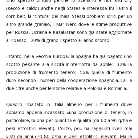
(secco e caldo) anche negli States e interessa fra l'altro il
corn belt, la “cintura” del mais. Stessi problemi idrici per un
altro grande granaio, il Mar Nero dove le stime produttive
per Russia, Ucraina e Kazakistan sono già state aggiornate
al ribasso: -20% di grano rispetto all'anno scorso.
Intanto, nella vecchia Europa, la Spagna ha già pagato uno
scotto pesante alla siccità ininterrotta da aprile: -32% la
produzione di frumento tenero; -56% quella di frumento
duro secondo i numeri della cooperazione spagnola. Cali a
due cifre anche per le stime relative a Polonia e Romania.
Quadro ribaltato in Italia almeno per i frumenti dove
abbiamo appena incassato «una produzione di tenero, in
particolare, buona per quantità e qualità (da 60 a 90 q/ha e
pesi ettolitrici elevati). L'orzo, poi, ha raggiunti livelli mai
visti da anni (70-80 q/ha e pesi ettolitrici elevati). Ma la