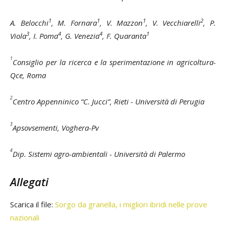
1
1
1
2
A. Belocchi
, M. Fornara
, V. Mazzon
, V. Vecchiarelli
, P.
3
4
4
1
Viola
, I. Poma
, G. Venezia
, F. Quaranta
1
Consiglio per la ricerca e la sperimentazione in agricoltura-
Qce, Roma
2
Centro Appenninico “C. Jucci”, Rieti - Università di Perugia
3
Apsovsementi, Voghera-Pv
4
Dip. Sistemi agro-ambientali - Università di Palermo
Allegati
Scarica il file:
Sorgo da granella, i migliori ibridi nelle prove
nazionali