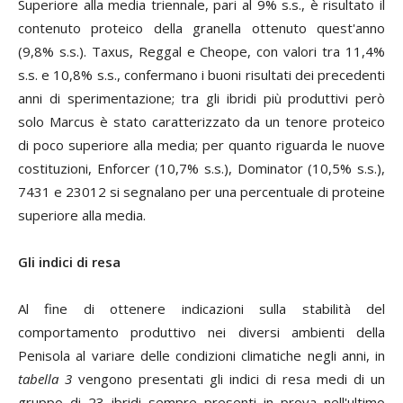
Superiore alla media triennale, pari al 9% s.s., è risultato il
contenuto proteico della granella ottenuto quest'anno
(9,8% s.s.). Taxus, Reggal e Cheope, con valori tra 11,4%
s.s. e 10,8% s.s., confermano i buoni risultati dei precedenti
anni di sperimentazione; tra gli ibridi più produttivi però
solo Marcus è stato caratterizzato da un tenore proteico
di poco superiore alla media; per quanto riguarda le nuove
costituzioni, Enforcer (10,7% s.s.), Dominator (10,5% s.s.),
7431 e 23012 si segnalano per una percentuale di proteine
superiore alla media.
Gli indici di resa
Al fine di ottenere indicazioni sulla stabilità del
comportamento produttivo nei diversi ambienti della
Penisola al variare delle condizioni climatiche negli anni, in
tabella 3
vengono presentati gli indici di resa medi di un
gruppo di 23 ibridi sempre presenti in prova nell'ultimo