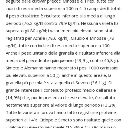
seguite dalle cultivar precoci Minosse e Tirex, tutte con
indici di resa media superiori a 100 in 4-5 campi dei 6 totali.
Il peso ettolitrico è risultato inferiore alla media di lungo
periodo (76,2 kg/hl contro 79.9 kg/hl). Nessuna varietà ha
superato gli 80 kg/hl; i valori medi più elevati sono stati
registrati per Achille (78,6 kg/hl), Claudio e Minosse (78
kg/hl), tutte con indice di resa medio superiore a 100.
Anche il peso unitario della granella è risultato inferiore alla
media del precedente quinquennio (43,9 g contro 45,8 g).
Simeto e Alemanno hanno mostrato i pesi 1000 cariossidi
più elevati, superiori a 50 g.; anche in questo areale, la
granella più piccola è stata quella di Severo (36,1 g). Di
grande interesse il contenuto proteico medio dell’areale
(14,9%) che, pur in presenza di rese elevate, è risultato
nettamente superiore al valore di lungo periodo (13,2%).
Tutte le varietà in prova hanno fatto registrare proteine
superiori al 14%: Ciclope e Simeto sono risultate quelle con
il valore più elevato nell’areale (15,8% e 15,7%) ma in un