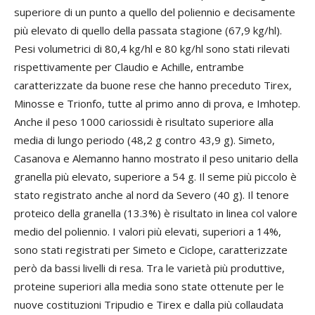
superiore di un punto a quello del poliennio e decisamente
più elevato di quello della passata stagione (67,9 kg/hl).
Pesi volumetrici di 80,4 kg/hl e 80 kg/hl sono stati rilevati
rispettivamente per Claudio e Achille, entrambe
caratterizzate da buone rese che hanno preceduto Tirex,
Minosse e Trionfo, tutte al primo anno di prova, e Imhotep.
Anche il peso 1000 cariossidi è risultato superiore alla
media di lungo periodo (48,2 g contro 43,9 g). Simeto,
Casanova e Alemanno hanno mostrato il peso unitario della
granella più elevato, superiore a 54 g. Il seme più piccolo è
stato registrato anche al nord da Severo (40 g). Il tenore
proteico della granella (13.3%) è risultato in linea col valore
medio del poliennio. I valori più elevati, superiori a 14%,
sono stati registrati per Simeto e Ciclope, caratterizzate
però da bassi livelli di resa. Tra le varietà più produttive,
proteine superiori alla media sono state ottenute per le
nuove costituzioni Tripudio e Tirex e dalla più collaudata