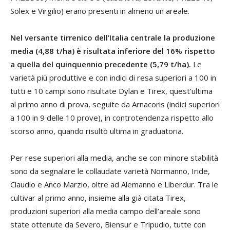
Solex e Virgilio) erano presenti in almeno un areale.
Nel versante tirrenico dell’Italia centrale la produzione
media (4,88 t/ha) è risultata inferiore del 16% rispetto
a quella del quinquennio precedente (5,79 t/ha).
Le
varietà più produttive e con indici di resa superiori a 100 in
tutti e 10 campi sono risultate Dylan e Tirex, quest’ultima
al primo anno di prova, seguite da Arnacoris (indici superiori
a 100 in 9 delle 10 prove), in controtendenza rispetto allo
scorso anno, quando risultò ultima in graduatoria.
Per rese superiori alla media, anche se con minore stabilità
sono da segnalare le collaudate varietà Normanno, Iride,
Claudio e Anco Marzio, oltre ad Alemanno e Liberdur. Tra le
cultivar al primo anno, insieme alla già citata Tirex,
produzioni superiori alla media campo dell’areale sono
state ottenute da Severo, Biensur e Tripudio, tutte con