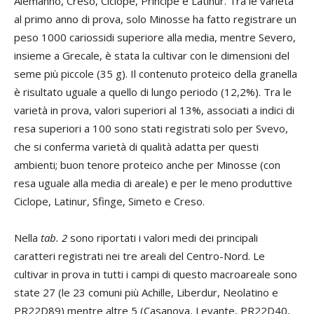
Alemanno, Creso, Ciclope, Principe e Latinur. Tra le varietà
al primo anno di prova, solo Minosse ha fatto registrare un
peso 1000 cariossidi superiore alla media, mentre Severo,
insieme a Grecale, è stata la cultivar con le dimensioni del
seme più piccole (35 g). Il contenuto proteico della granella
è risultato uguale a quello di lungo periodo (12,2%). Tra le
varietà in prova, valori superiori al 13%, associati a indici di
resa superiori a 100 sono stati registrati solo per Svevo,
che si conferma varietà di qualità adatta per questi
ambienti; buon tenore proteico anche per Minosse (con
resa uguale alla media di areale) e per le meno produttive
Ciclope, Latinur, Sfinge, Simeto e Creso.
Nella
tab. 2
sono riportati i valori medi dei principali
caratteri registrati nei tre areali del Centro-Nord. Le
cultivar in prova in tutti i campi di questo macroareale sono
state 27 (le 23 comuni più Achille, Liberdur, Neolatino e
PR22D89) mentre altre 5 (Casanova, Levante, PR22D40,