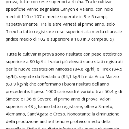
prova, tutte con rese superiori a 4 t/ha. Tra le cultivar
specifiche vanno segnalate Canyon e Valerio, con indici
medi di 110 e 107 e medie superate in 3 e 5 campi,
rispettivamente. Tra le altre varietà al primo anno, solo
Tirex ha fatto registrare rese superiori alla media di areale
(indice medio di 102 e superiore a 100 in 3 campi su 5).
Tutte le cultivar in prova sono risultate con peso ettolitrico
superiore a 80 kg/hl. I valori più elevati sono stati registrati
per le nuove costituzioni Minosse (84,8 kg/hl) e Tirex (84,5
kg/hl), seguite da Neolatino (84,1 kg/hl) e da Anco Marzio
(83,9 kg/hl) che confermano i buoni risultati dell’anno
precedente. Il peso 1000 cariossidi è variato tra i 50,4 g di
Simeto e i 36 di Severo, al primo anno di prova. Valori
superiori a 48 g hanno fatto registrare, oltre a Simeto,
Alemanno, Sant’Agata e Creso. Nonostante la diminuzione
della produzione anche il tenore proteico medio della
granella in Sicilia è risultato inferiore alla media pluriennale