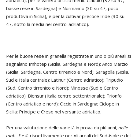
adriatico), per le varietà di ciclo medio Claudio (32 su 47,
basse rese in Sardegna) e Normanno (30 su 47, poco
produttiva in Sicilia), e per la cultivar precoce Iride (30 su
47, sotto la media nel centro-adriatico).
Per le buone rese in granella registrate in uno o più areali si
segnalano Imhotep (Sicilia, Sardegna e Nord); Anco Marzio
(Sicilia, Sardegna, Centro tirrenico e Nord); Saragolla (Sicilia,
Sud e Italia centrale); Latinur (Centro adriatico); Tripudio
(Sud, Centro tirrenico e Nord); Minosse (Sud e Centro
adriatico); Biensur (Italia centro settentrionale); Trionfo
(Centro adriatico e nord); Ciccio in Sardegna; Ciclope in
Sicilia; Principe e Creso nel versante adriatico.
Per una valutazione delle varietà in prova da più anni,
nelle
tabb. 3 e 4
, rispettivamente per gli areali del Sud-isole e del