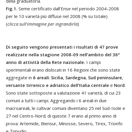
della graduatoria.
Fig.1.
Seme certificato dall’Ense nel periodo 2004-2008
per le 10 varietà più diffuse nel 2008 (% su totale)
(
clicca sull'immagine per ingrandirla
)
Di seguito vengono presentati i risultati di 47 prove
realizzate nella stagione 2008-09 nell’ambito del 36°
anno di attività della Rete nazionale.
I campi
sperimentali erano dislocati in 16 Regioni che sono state
aggregate in
6 areali
:
Sicilia
,
Sardegna
,
Sud peninsulare
,
versante tirrenico e adriatico dell’Italia centrale
e
Nord
.
Sono state sottoposte a valutazione 41 varietà, di cui 23
comuni a tutti i campi. Aggregando i 6 areali in due
macroareali, le cultivar comuni diventano 25 nel Sud-Isole e
27 nel Centro-Nord; di queste 7 erano al primo anno di
prova: Artemide, Biensur, Minosse, Severo, Tirex, Trionfo
e Tripudio.