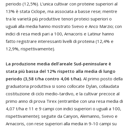
periodo (12,5%). L’unica cultivar con proteine superiori al
13% è stata Ciclope, ma associata a basse rese; mentre
tra le varietà più produttive tenori proteici superiori o
uguali alla media hanno mostrato Svevo e Anco Marzio; con
indici di resa medi pari a 100, Arnacoris e Latinur hanno
fatto registrare interessanti livelli di proteina (12,4% e
12,9%, rispettivamente).
La produzione media dell’areale Sud-peninsulare è
stata più bassa del 12% rispetto alla media di lungo
periodo (3,58 t/ha contro 4,06 t/ha).
Al primo posto della
graduatoria produttiva si sono collocate Dylan, collaudata
costituzione di ciclo medio-tardivo, e la cultivar precoce al
primo anno di prova Tirex (entrambe con una resa media di
4,07 t/ha e 11 e 9 campi con indici superiori o uguali a 100,
rispettivamente); seguite da Canyon, Alemanno, Svevo e
Arnacoris, con rese superiori alla media in 9-10 campi su