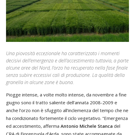
Una piovosità eccezionale ha caratterizzato i momenti
decisivi dell’emergenza e dell’accestimento tuttavia, a parte
alcune aree del Nord, l’orzo ha recuperato nella fase finale
senza subire eccessivi cali di produzione. La qualità della
granella in alcune zone è buona.
Piogge intense, a volte molto intense, da novembre a fine
giugno sono il tratto saliente dell’annata 2008-2009 e
anche l’orzo non è sfuggito all’inclemenza del tempo che ne
ha condizionato fortemente il ciclo vegetativo. “Emergenza
ed accestimento, afferma
Antonio Michele Stanca
del
CRA di Fiorenzuola d’Arda, sono state accompagnate da