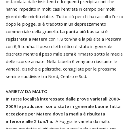
ostacolata dalle insistenti e frequenti precipitazioni che
hanno impedito in molti casi l’entrata in campo per molti
giorni delle mietitrebbie. Tutto ciò per chi ha raccolto l’orzo
dopo le piogge, si è tradotto in un deprezzamento
commerciale della granella.
La punta più bassa si è
registrata a Matera
con 1,8 ton/ha e la più alta a Pescara
con 6,6 ton/ha. Il peso elettrolitico è stato in generale
discreto mentre il peso mille semi è rimasto sotto la media
delle scorse annate. Nella tabella 6 vengono riassunte le
varietà, distiche e polistiche, consigliate per le prossime
semine suddivise tra Nord, Centro e Sud.
VARIETA’ DA MALTO
In tutte località interessate dalle prove varietali 2008-
2009 le produzioni sono state in generale buone fatta
eccezione per Matera dove la media è risultata
inferiore alle 2 ton/ha.
A Foggia le varietà da malto
hanno prodotto di più rispetto a quelle da zootecnia con