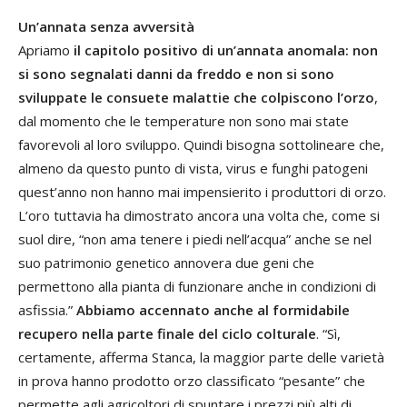
Un’annata senza avversità
Apriamo
il capitolo positivo di un’annata anomala: non
si sono segnalati danni da freddo e non si sono
sviluppate le consuete malattie che colpiscono l’orzo
,
dal momento che le temperature non sono mai state
favorevoli al loro sviluppo. Quindi bisogna sottolineare che,
almeno da questo punto di vista, virus e funghi patogeni
quest’anno non hanno mai impensierito i produttori di orzo.
L’oro tuttavia ha dimostrato ancora una volta che, come si
suol dire, “non ama tenere i piedi nell’acqua” anche se nel
suo patrimonio genetico annovera due geni che
permettono alla pianta di funzionare anche in condizioni di
asfissia.”
Abbiamo accennato anche al formidabile
recupero nella parte finale del ciclo colturale
. “Sì,
certamente, afferma Stanca, la maggior parte delle varietà
in prova hanno prodotto orzo classificato “pesante” che
permette agli agricoltori di spuntare i prezzi più alti di