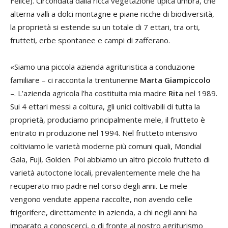
Felice). Circondata dalla ricca vegetazione tipica umbra, che
alterna valli a dolci montagne e piane ricche di biodiversità,
la proprietà si estende su un totale di 7 ettari, tra orti,
frutteti, erbe spontanee e campi di zafferano.
«Siamo una piccola azienda agrituristica a conduzione
familiare – ci racconta la trentunenne
Marta Giampiccolo
–. L’azienda agricola l’ha costituita mia madre
Rita
nel 1989.
Sui 4 ettari messi a coltura, gli unici coltivabili di tutta la
proprietà, produciamo principalmente mele, il frutteto è
entrato in produzione nel 1994. Nel frutteto intensivo
coltiviamo le varietà moderne più comuni quali, Mondial
Gala, Fuji, Golden. Poi abbiamo un altro piccolo frutteto di
varietà autoctone locali, prevalentemente mele che ha
recuperato mio padre nel corso degli anni. Le mele
vengono vendute appena raccolte, non avendo celle
frigorifere, direttamente in azienda, a chi negli anni ha
imparato a conoscerci, o di fronte al nostro agriturismo