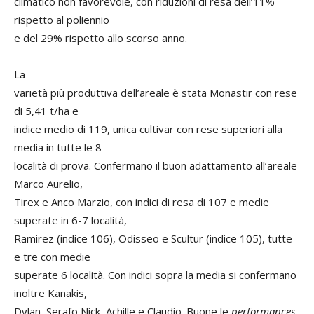
climatico non favorevole, con riduzioni di resa dell’11%
rispetto al poliennio
e del 29% rispetto allo scorso anno.
La
varietà più produttiva dell’areale è stata Monastir con rese
di 5,41 t/ha e
indice medio di 119, unica cultivar con rese superiori alla
media in tutte le 8
località di prova. Confermano il buon adattamento all’areale
Marco Aurelio,
Tirex e Anco Marzio, con indici di resa di 107 e medie
superate in 6-7 località,
Ramirez (indice 106), Odisseo e Scultur (indice 105), tutte
e tre con medie
superate 6 località. Con indici sopra la media si confermano
inoltre Kanakis,
Dylan, Serafo Nick, Achille e Claudio. Buone le
performances