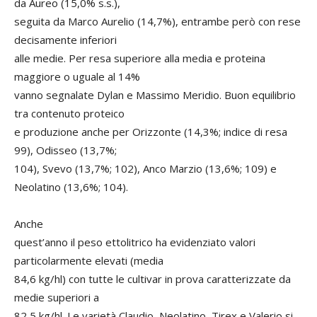
da Aureo (15,0% s.s.),
seguita da Marco Aurelio (14,7%), entrambe però con rese
decisamente inferiori
alle medie. Per resa superiore alla media e proteina
maggiore o uguale al 14%
vanno segnalate Dylan e Massimo Meridio. Buon equilibrio
tra contenuto proteico
e produzione anche per Orizzonte (14,3%; indice di resa
99), Odisseo (13,7%;
104), Svevo (13,7%; 102), Anco Marzio (13,6%; 109) e
Neolatino (13,6%; 104).
Anche
quest’anno il peso ettolitrico ha evidenziato valori
particolarmente elevati (media
84,6 kg/hl) con tutte le cultivar in prova caratterizzate da
medie superiori a
82,5 kg/hl. Le varietà Claudio, Neolatino, Tirex e Valerio si