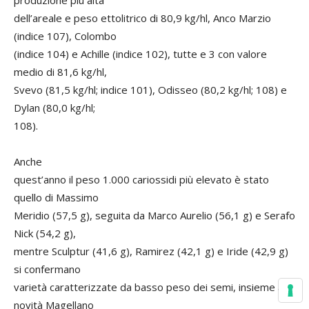
produzione più alta
dell’areale e peso ettolitrico di 80,9 kg/hl, Anco Marzio
(indice 107), Colombo
(indice 104) e Achille (indice 102), tutte e 3 con valore
medio di 81,6 kg/hl,
Svevo (81,5 kg/hl; indice 101), Odisseo (80,2 kg/hl; 108) e
Dylan (80,0 kg/hl;
108).
Anche
quest’anno il peso 1.000 cariossidi più elevato è stato
quello di Massimo
Meridio (57,5 g), seguita da Marco Aurelio (56,1 g) e Serafo
Nick (54,2 g),
mentre Sculptur (41,6 g), Ramirez (42,1 g) e Iride (42,9 g)
si confermano
varietà caratterizzate da basso peso dei semi, insieme alla
novità Magellano