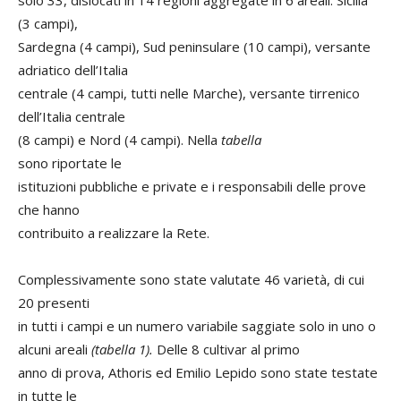
solo 33, dislocati in 14 regioni aggregate in 6 areali: Sicilia
(3 campi),
Sardegna (4 campi), Sud peninsulare (10 campi), versante
adriatico dell’Italia
centrale (4 campi, tutti nelle Marche), versante tirrenico
dell’Italia centrale
(8 campi) e Nord (4 campi). Nella
tabella
sono riportate le
istituzioni pubbliche e private e i responsabili delle prove
che hanno
contribuito a realizzare la Rete.
Complessivamente sono state valutate 46 varietà, di cui
20 presenti
in tutti i campi e un numero variabile saggiate solo in uno o
alcuni areali
(tabella 1).
Delle 8 cultivar al primo
anno di prova, Athoris ed Emilio Lepido sono state testate
in tutte le