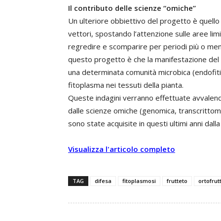
Il contributo delle scienze “omiche”
Un ulteriore obbiettivo del progetto è quello d
vettori, spostando l’attenzione sulle aree limit
regredire e scomparire per periodi più o meno 
questo progetto è che la manifestazione del 
una determinata comunità microbica (endofiti)
fitoplasma nei tessuti della pianta.
Queste indagini verranno effettuate avvalend
dalle scienze omiche (genomica, transcrittom
sono state acquisite in questi ultimi anni da
Visualizza l'articolo completo
TAG
difesa
fitoplasmosi
frutteto
ortofrut