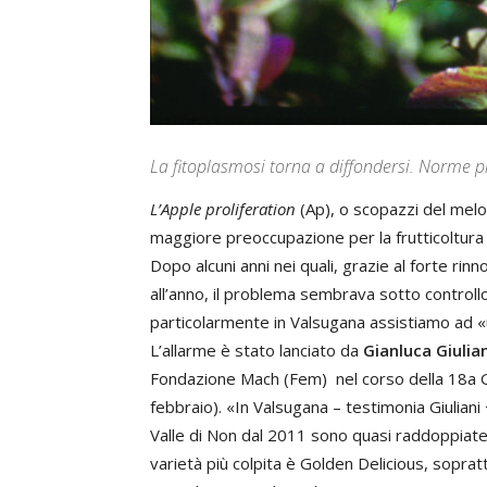
La fitoplasmosi torna a diffondersi. Norme più
L’Apple proliferation
(Ap), o scopazzi del melo
maggiore preoccupazione per la frutticoltura 
Dopo alcuni anni nei quali, grazie al forte ri
all’anno, il problema sembrava sotto controll
particolarmente in Valsugana assistiamo ad «
L’allarme è stato lanciato da
Gianluca Giulian
Fondazione Mach (Fem) nel corso della 18a Gior
febbraio). «In Valsugana – testimonia Giuliani
Valle di Non dal 2011 sono quasi raddoppiate l
varietà più colpita è Golden Delicious, sopratt