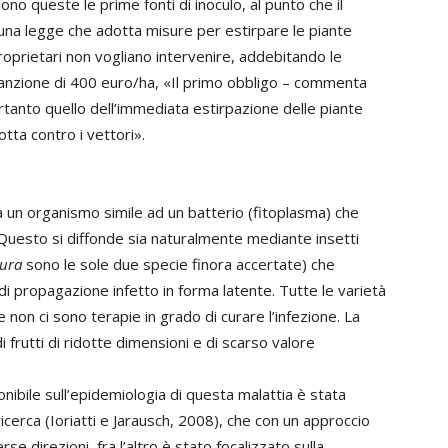
o queste le prime fonti di inoculo, al punto che il
 una legge che adotta misure per estirpare le piante
proprietari non vogliano intervenire, addebitando le
anzione di 400 euro/ha, «Il primo obbligo – commenta
rtanto quello dell’immediata estirpazione delle piante
tta contro i vettori».
da un organismo simile ad un batterio (fitoplasma) che
 Questo si diffonde sia naturalmente mediante insetti
eura
sono le sole due specie finora accertate) che
di propagazione infetto in forma latente. Tutte le varietà
e non ci sono terapie in grado di curare l’infezione. La
frutti di ridotte dimensioni e di scarso valore
nibile sull’epidemiologia di questa malattia è stata
icerca (Ioriatti e Jarausch, 2008), che con un approccio
se direzioni, fra l’altro è stato focalizzato sulla