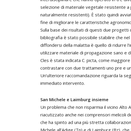
selezione di materiale vegetale resistente a p
naturalmente resistenti). È stato quindi avvi
fine di migliorare le caratteristiche agronomic
Sulla base dei risultati di questi due progetti
bibliografia è stato possibile stabilire che ne
diffondersi della malattia è quello di ridurre l
utilizzare materiale di propagazione sano e di 
Cles è stata indicata C. picta, come maggiore 
contrastare con due trattamenti uno pre e uno
Un’ulteriore raccomandazione riguarda la segn
immediato intervento.
San Michele e Laimburg insieme
Un problema che non risparmia il vicino Alto 
riacutizzato anche nei comprensori melicoli d
che ha spinto ad una più stretta collaborazione
Michele all’Adige (Tn) e di Laimburg (Bz), ch