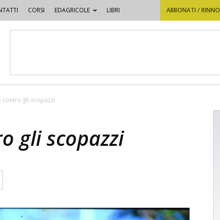
TATTI
CORSI
EDAGRICOLE
LIBRI
ABBONATI / RINN
e contro gli scopazzi
ro gli scopazzi