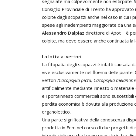
segnalate ma colpevolmente non estirpate. Son
Consiglio Provinciale di Trento ha approvato
colpite dagli scopazzi anche nel caso in cui i 
spese agli inadempienti maggiorate da una s
Alessandro Dalpiaz
direttore di Apot − è pe
colpite, ma deve essere anche continuata la lo
La lotta ai vettori
La fitopatia degli scopazzi è infatti causata 
vive esclusivamente nel floema delle piante.
vettori
(Cacopsylla picta, Cacopsylla melanon
artificialmente mediante innesto o materiale 
e i portainnesti commerciali sono suscettibili 
perdita economica è dovuta alla produzione di 
organolettico.
Una parte significativa della conoscenza dispo
prodotta in Fem nel corso di due progetti di r
interdisciplinare che hanno operato in tre diver