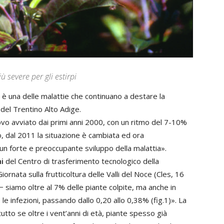
 severe per gli estirpi
 è una delle malattie che continuano a destare la
del Trentino Alto Adige.
nnovo avviato dai primi anni 2000, con un ritmo del 7-10%
o, dal 2011 la situazione è cambiata ed ora
un forte e preoccupante sviluppo della malattia».
i
del Centro di trasferimento tecnologico della
nata sulla frutticoltura delle Valli del Noce (Cles, 16
 − siamo oltre al 7% delle piante colpite, ma anche in
e infezioni, passando dallo 0,20 allo 0,38% (fig.1)». La
utto se oltre i vent’anni di età, piante spesso già