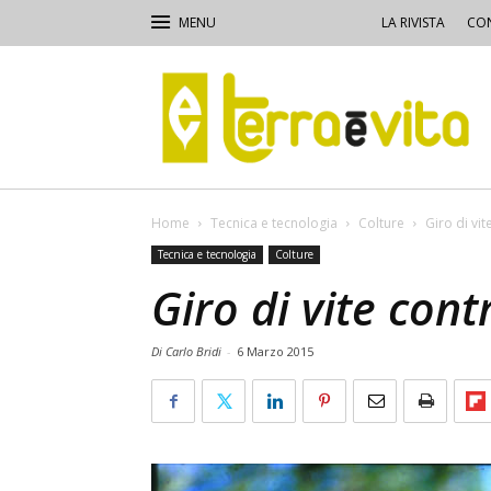
LA RIVISTA
CON
Terra
e
Vita
Home
Tecnica e tecnologia
Colture
Giro di vit
Tecnica e tecnologia
Colture
Giro di vite cont
Di Carlo Bridi
-
6 Marzo 2015