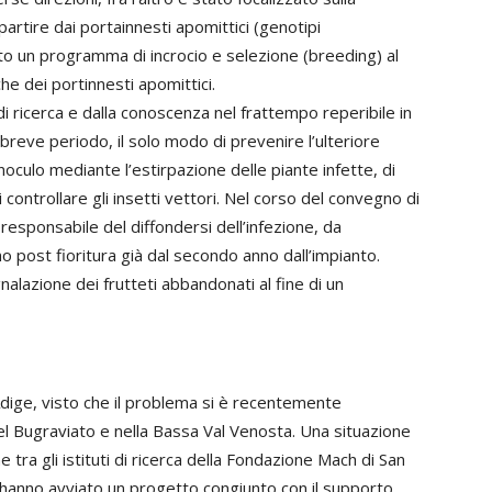
artire dai portainnesti apomittici (genotipi
ato un programma di incrocio e selezione (breeding) al
he dei portinnesti apomittici.
 di ricerca e dalla conoscenza nel frattempo reperibile in
l breve periodo, il solo modo di prevenire l’ulteriore
’inoculo mediante l’estirpazione delle piante infette, di
controllare gli insetti vettori. Nel corso del convegno di
responsabile del diffondersi dell’infezione, da
 post fioritura già dal secondo anno dall’impianto.
alazione dei frutteti abbandonati al fine di un
Adige, visto che il problema si è recentemente
el Bugraviato e nella Bassa Val Venosta. Una situazione
 tra gli istituti di ricerca della Fondazione Mach di San
e hanno avviato un progetto congiunto con il supporto