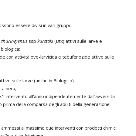
possono essere divisi in vari gruppi:
s thuringiensis
ssp
kurstaki
(Btk) attivi sulle larve e
biologica;
e con attività ovo-larvicida e tebufenozide attivo sulle
ttivo sulle larve (anche in Biologico);
ta nera;
max1 intervento all’anno indipendentemente dall’avversità;
o prima della comparsa degli adulti della generazione
o ammessi al massimo due interventi con prodotti chimici
uella
e
A. pulchellana
.