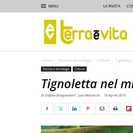
LA RIVISTA
CON
Terra
e
Vita
Home
Tecnica e tecnologia
Colture
Tignoletta
Tecnica e tecnologia
Colture
Tignoletta nel m
Di Stefano Bongiovanni*, Luca Marzocchi
-
16 Aprile 2015