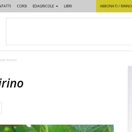
TATTI
CORSI
EDAGRICOLE
LIBRI
ABBONATI / RINN
 nel mirino
irino