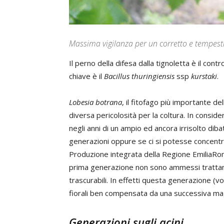
Massima vigilanza per un corretto e tempes
Il perno della difesa dalla tignoletta è il con
chiave è il
Bacillus thuringiensis
ssp
kurstaki
.
Lobesia botrana
, il fitofago più importante del
diversa pericolosità per la coltura. In consid
negli anni di un ampio ed ancora irrisolto dibat
generazioni oppure se ci si potesse concentra
Produzione integrata della Regione EmiliaRo
prima generazione non sono ammessi trattamen
trascurabili. In effetti questa generazione (vol
fiorali ben compensata da una successiva ma
Generazioni sugli acini