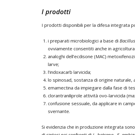
I prodotti
I prodotti disponibili per la difesa integrata 
i preparati microbiologici a base di
Bacillu
ovviamente consentiti anche in agricoltura 
analoghi dell’ecdisone (MAC) metoxifenozid
larve;
l’indoxacarb larvicida;
lo spinosad, sostanza di origine naturale, a
emamectina da impiegare dalla fase di tes
clorantraniliprole attività ovo-larvicida (
confusione sessuale, da applicare in camp
svernante.
Si evidenzia che in produzione integrata son
di sintesi nei confronti di
L. botrana
,
E. ambig