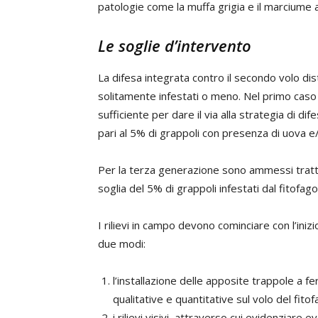
patologie come la muffa grigia e il marciume
Le soglie d’intervento
La difesa integrata contro il secondo volo dis
solitamente infestati o meno. Nel primo caso 
sufficiente per dare il via alla strategia di d
pari al 5% di grappoli con presenza di uova e
Per la terza generazione sono ammessi tratta
soglia del 5% di grappoli infestati dal fitofago
I rilievi in campo devono cominciare con l’inizio
due modi:
l’installazione delle apposite trappole a f
qualitative e quantitative sul volo del fitof
i rilievi visivi, attraverso cui evidenziare 