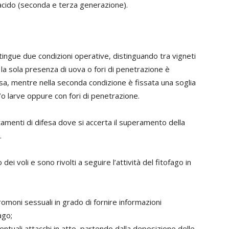
 acido (seconda e terza generazione).
tingue due condizioni operative, distinguando tra vigneti
la sola presenza di uova o fori di penetrazione è
ifesa, mentre nella seconda condizione è fissata una soglia
/o larve oppure con fori di penetrazione.
menti di difesa dove si accerta il superamento della
.
 dei voli e sono rivolti a seguire l’attività del fitofago in
eromoni sessuali in grado di fornire informazioni
ago;
eventuali attacchi in atto, partendo dalla deposizione delle