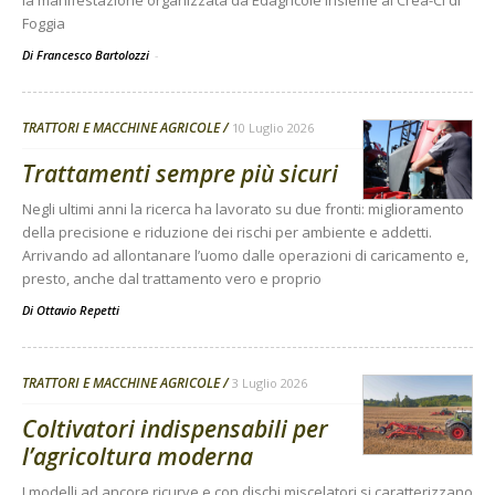
la manifestazione organizzata da Edagricole insieme al Crea-CI di
Foggia
Di Francesco Bartolozzi
-
TRATTORI E MACCHINE AGRICOLE
10 Luglio 2026
Trattamenti sempre più sicuri
Negli ultimi anni la ricerca ha lavorato su due fronti: miglioramento
della precisione e riduzione dei rischi per ambiente e addetti.
Arrivando ad allontanare l’uomo dalle operazioni di caricamento e,
presto, anche dal trattamento vero e proprio
Di
Ottavio Repetti
TRATTORI E MACCHINE AGRICOLE
3 Luglio 2026
Coltivatori indispensabili per
l’agricoltura moderna
I modelli ad ancore ricurve e con dischi miscelatori si caratterizzano