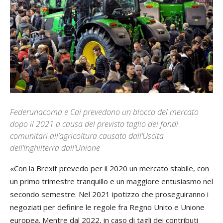
Federunacoma e Cai prevedono un blocco del mercato
dopo il 2021 a causa del previsto taglio dei fondi
comunitari all’agricoltura causato dall’Uscita
dell’Inghilterra dall’Unione
«Con la Brexit prevedo per il 2020 un mercato stabile, con
un primo trimestre tranquillo e un maggiore entusiasmo nel
secondo semestre. Nel 2021 ipotizzo che proseguiranno i
negoziati per definire le regole fra Regno Unito e Unione
europea. Mentre dal 2022, in caso di tagli dei contributi