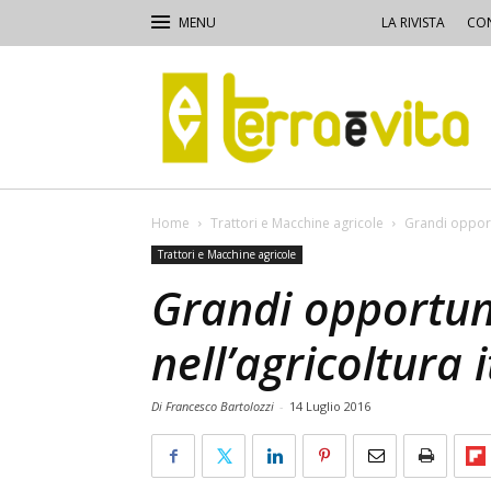
LA RIVISTA
CON
Terra
e
Vita
Home
Trattori e Macchine agricole
Grandi opportu
Trattori e Macchine agricole
Grandi opportuni
nell’agricoltura 
Di Francesco Bartolozzi
-
14 Luglio 2016