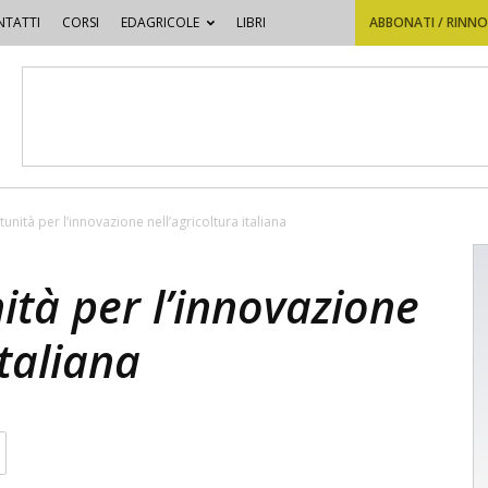
TATTI
CORSI
EDAGRICOLE
LIBRI
ABBONATI / RINN
nità per l’innovazione nell’agricoltura italiana
tà per l’innovazione
italiana