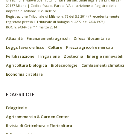
© Tecniche Nuove Spa. Tutti i diritti riservati. Sede legale Via Eritrea 21 -
20157 Milano | Codice fiscale, Partita IVA e Iscrizione al Registro delle
imprese di Milano: 00753480151
Registrazione Tribunale di Milano n. 76 del 5.3.2014 (Precedentemente
registrata presso il Tribunale di Bologna n. 4272 del 7/04/1973)
ROC n. 24344 dell’11 marzo 2014
Attualità
Finanziamenti agricoli
Difesa fitosanitaria
Leggi, lavoro e fisco
Colture
Prezzi agricoli e mercati
Fertilizzazione
Irrigazione
Zootecnia
Energie rinnovabili
Agricoltura biologica
Biotecnologie
Cambiamenti climatici
Economia circolare
EDAGRICOLE
Edagricole
Agricommercio & Garden Center
Rivista di Orticoltura e Floricoltura