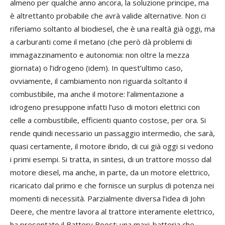
almeno per qualche anno ancora, la soluzione principe, ma
è altrettanto probabile che avrà valide alternative. Non ci
riferiamo soltanto al biodiesel, che è una realtà già oggi, ma
a carburanti come il metano (che però dà problemi di
immagazzinamento e autonomia: non oltre la mezza
giornata) o l’idrogeno (idem). In quest’ultimo caso,
ovviamente, il cambiamento non riguarda soltanto il
combustibile, ma anche il motore: l’alimentazione a
idrogeno presuppone infatti l’uso di motori elettrici con
celle a combustibile, efficienti quanto costose, per ora. Si
rende quindi necessario un passaggio intermedio, che sarà,
quasi certamente, il motore ibrido, di cui già oggi si vedono
i primi esempi. Si tratta, in sintesi, di un trattore mosso dal
motore diesel, ma anche, in parte, da un motore elettrico,
ricaricato dal primo e che fornisce un surplus di potenza nei
momenti di necessità. Parzialmente diversa l’idea di John
Deere, che mentre lavora al trattore interamente elettrico,
ha presentato il Battery Boost: una maxi-batteria che