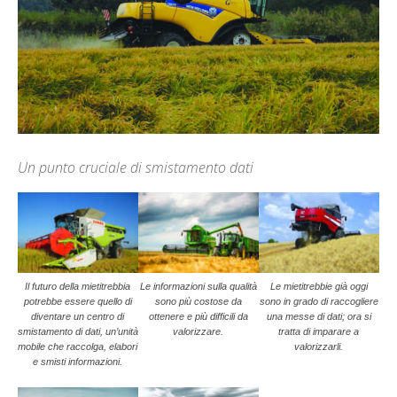
Un punto cruciale di smistamento dati
Il futuro della mietitrebbia
Le informazioni sulla qualità
Le mietitrebbie già oggi
potrebbe essere quello di
sono più costose da
sono in grado di raccogliere
diventare un centro di
ottenere e più difficili da
una messe di dati; ora si
smistamento di dati, un’unità
valorizzare.
tratta di imparare a
mobile che raccolga, elabori
valorizzarli.
e smisti informazioni.