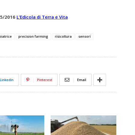
 15/2016
L’Edicola di Terra e Vita
biatrice
precision farming
risicoltura
sensori
Linkedin
Pinterest
Email