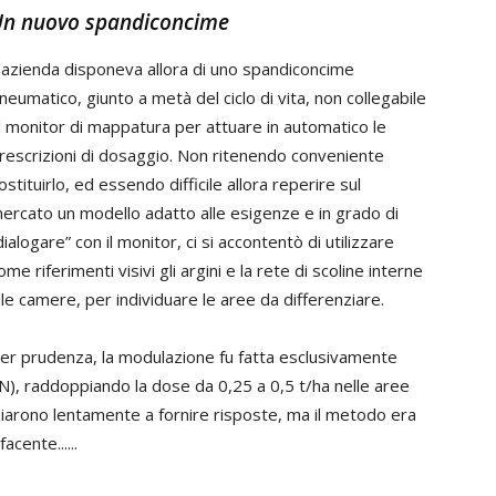
n nuovo spandiconcime
’azienda disponeva allora di uno spandiconcime
neumatico, giunto a metà del ciclo di vita, non collegabile
l monitor di mappatura per attuare in automatico le
rescrizioni di dosaggio. Non ritenendo conveniente
ostituirlo, ed essendo difficile allora reperire sul
ercato un modello adatto alle esigenze e in grado di
dialogare” con il monitor, ci si accontentò di utilizzare
ome riferimenti visivi gli argini e la rete di scoline interne
lle camere, per individuare le aree da differenziare.
er prudenza, la modulazione fu fatta esclusivamente
 N), raddoppiando la dose da 0,25 a 0,5 t/ha nelle aree
iarono lentamente a fornire risposte, ma il metodo era
cente......