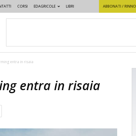
TATTI
CORSI
EDAGRICOLE
LIBRI
ABBONATI / RINN
rming entra in risaia
ing entra in risaia