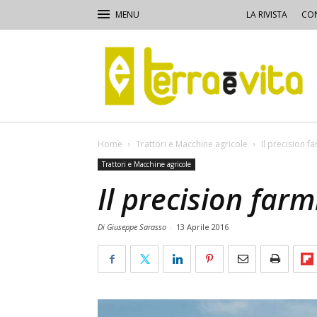
LA RIVISTA
CON
Terra
e
Vita
Home
Trattori e Macchine agricole
Il precision fa
Trattori e Macchine agricole
Il precision farm
Di Giuseppe Sarasso
-
13 Aprile 2016