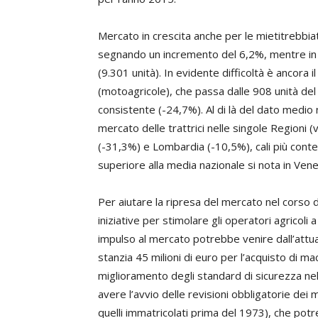
Mercato in crescita anche per le mietitrebbia
segnando un incremento del 6,2%, mentre in li
(9.301 unità). In evidente difficoltà è ancora i
(motoagricole), che passa dalle 908 unità de
consistente (-24,7%). Al di là del dato medio 
mercato delle trattrici nelle singole Regioni (v
(-31,3%) e Lombardia (-10,5%), cali più conte
superiore alla media nazionale si nota in Ven
Per aiutare la ripresa del mercato nel corso d
iniziative per stimolare gli operatori agricoli
impulso al mercato potrebbe venire dall’att
stanzia 45 milioni di euro per l’acquisto di ma
miglioramento degli standard di sicurezza nel
avere l’avvio delle revisioni obbligatorie dei 
quelli immatricolati prima del 1973), che potre