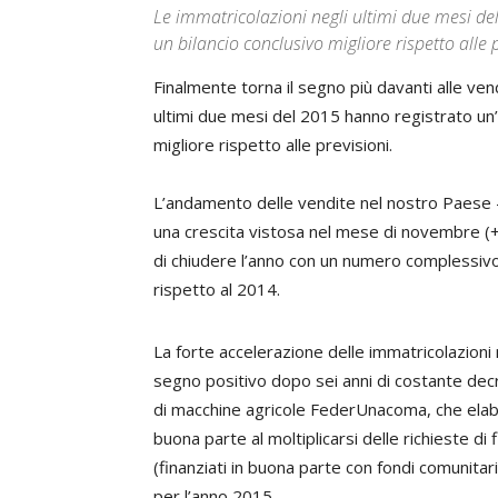
Le immatricolazioni negli ultimi due mesi d
un bilancio conclusivo migliore rispetto alle 
Finalmente torna il segno più davanti alle vend
ultimi due mesi del 2015 hanno registrato un’
migliore rispetto alle previsioni.
L’andamento delle vendite nel nostro Paese –
una crescita vistosa nel mese di novembre 
di chiudere l’anno con un numero complessivo
rispetto al 2014.
La forte accelerazione delle immatricolazioni ne
segno positivo dopo sei anni di costante decr
di macchine agricole FederUnacoma, che elabor
buona parte al moltiplicarsi delle richieste di
(finanziati in buona parte con fondi comunitari
per l’anno 2015.