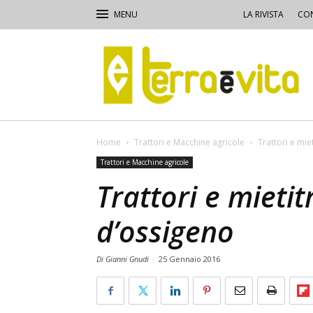
LA RIVISTA
CON
Terra
e
Vita
Home
Trattori e Macchine agricole
Trattori e mi
Trattori e Macchine agricole
Trattori e mieti
d’ossigeno
Di Gianni Gnudi
-
25 Gennaio 2016