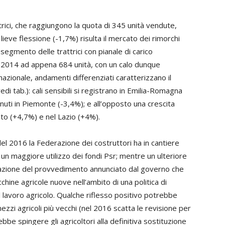
trici, che raggiungono la quota di 345 unità vendute,
eve flessione (-1,7%) risulta il mercato dei rimorchi
l segmento delle trattrici con pianale di carico
l 2014 ad appena 684 unità, con un calo dunque
nazionale, andamenti differenziati caratterizzano il
edi tab.): cali sensibili si registrano in Emilia-Romagna
nuti in Piemonte (-3,4%); e all’opposto una crescita
eto (+4,7%) e nel Lazio (+4%).
el 2016 la Federazione dei costruttori ha in cantiere
 a un maggiore utilizzo dei fondi Psr; mentre un ulteriore
uazione del provvedimento annunciato dal governo che
cchine agricole nuove nell’ambito di una politica di
 lavoro agricolo. Qualche riflesso positivo potrebbe
mezzi agricoli più vecchi (nel 2016 scatta le revisione per
bbe spingere gli agricoltori alla definitiva sostituzione