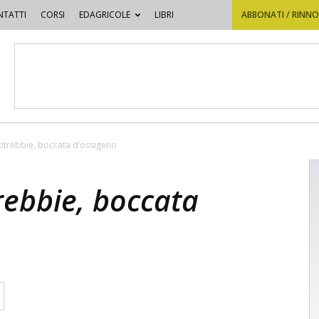
TATTI
CORSI
EDAGRICOLE
LIBRI
ABBONATI / RINN
etitrebbie, boccata d’ossigeno
trebbie, boccata