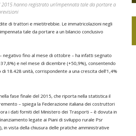
el 2015 hanno registrato un’impennata tale da portare a
previsioni
ite di trattori e mietitrebbie. Le immatricolazioni negli
impennata tale da portare a un bilancio conclusivo
 negativo fino al mese di ottobre – ha infatti segnato
(+37,8%) e nel mese di dicembre (+50,9%), consentendo
 di 18.428 unità, corrispondente a una crescita dell’1,4%
lla fase finale del 2015, che riporta nella statistica il
emento – spiega la Federazione italiana dei costruttori
a i dati forniti del Ministero dei Trasporti – è dovuta in
 finanziamento legate ai Piani di sviluppo rurale Psr
), in vista della chiusura delle pratiche amministrative