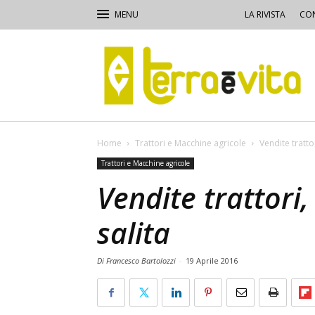
LA RIVISTA
CON
Terra
e
Vita
Home
Trattori e Macchine agricole
Vendite trattor
Trattori e Macchine agricole
Vendite trattori,
salita
Di Francesco Bartolozzi
-
19 Aprile 2016