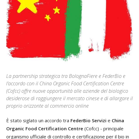
La partnership strategica tra BolognaFiere e FederBio e
l’accordo con il China Organic Food Certification Centre
(Cofcc) offre nuove opportunità alle aziende del biologico
desiderose di raggiungere il mercato cinese e di allargare il
proprio orizzonte al commercio online
È stato siglato un accordo tra
FederBio Servizi
e
China
Organic Food Certification Centre
(Cofcc) - principale
organismo ufficiale di controllo e certificazione per il bio in